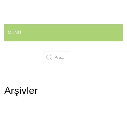
MENU
ANA SAYFA
Products
HAKKIMIZDA
ÜRÜNLERIMIZ
search
💰 En İyi Fiyatlarla
Arşivler
Armatür ve Musluk Grubu
Geri Dönüşüm Kovaları
Ofis ve Wc Çöp Kovaları