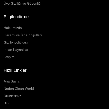
Üye Gizliliği ve Güvenliği
Paslanmaz Havuz Ekipmanları
Bilgilendirme
🛒 TEKLIF SEPETIM
Hakkımızda
İLETIŞIM
Garanti ve İade Koşulları
Gizlilik politikası
İnsan Kaynakları
İletişim
Hızlı Linkler
Ana Sayfa
Neden Clean World
Ürünlerimiz
Blog