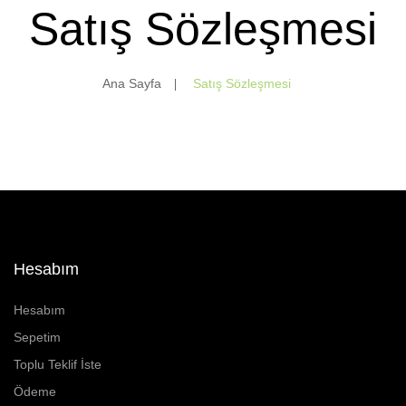
İç Mekan Çöp Kovaları
Satış Sözleşmesi
Dış Mekan Çöp Kovaları
Küllükler ve Sigara Atık Üniteleri
Ana Sayfa
Satış Sözleşmesi
El Kurutma Makineleri
🔐 En Güvenilir Adres
Fotoselli Kağıt Havluluklar
Sabunluklar
Otel Ekipmanları
Hesabım
Umumi Wc ve Banyo Ekipmanları
Hesabım
Havuz Duş Kulesi & Sahil Duş Kulesi
Sepetim
Toplu Teklif İste
Açık Alan Su Çeşmesi(Sebil)
Ödeme
Medikal Ekipmanlar