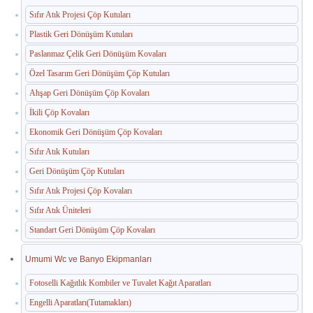
Sıfır Atık Projesi Çöp Kutuları
Paslanmaz Havuz Ekipmanları
Plastik Geri Dönüşüm Kutuları
🛒 TEKLIF SEPETIM
Paslanmaz Çelik Geri Dönüşüm Kovaları
Özel Tasarım Geri Dönüşüm Çöp Kutuları
İLETIŞIM
Ahşap Geri Dönüşüm Çöp Kovaları
İkili Çöp Kovaları
Ekonomik Geri Dönüşüm Çöp Kovaları
Sıfır Atık Kutuları
Geri Dönüşüm Çöp Kutuları
Sıfır Atık Projesi Çöp Kovaları
Sıfır Atık Üniteleri
Standart Geri Dönüşüm Çöp Kovaları
Umumi Wc ve Banyo Ekipmanları
Fotoselli Kağıtlık Kombiler ve Tuvalet Kağıt Aparatları
Engelli Aparatları(Tutamakları)