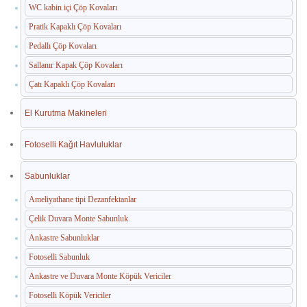
WC kabin içi Çöp Kovaları
Pratik Kapaklı Çöp Kovaları
Pedallı Çöp Kovaları
Sallanır Kapak Çöp Kovaları
Çatı Kapaklı Çöp Kovaları
El Kurutma Makineleri
Fotoselli Kağıt Havluluklar
Sabunluklar
Ameliyathane tipi Dezanfektanlar
Çelik Duvara Monte Sabunluk
Ankastre Sabunluklar
Fotoselli Sabunluk
Ankastre ve Duvara Monte Köpük Vericiler
Fotoselli Köpük Vericiler