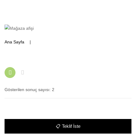
Ana Sayfa
Ürünler “atık kovası” olarak etiketlendi
Gösterilen sonuç sayısı: 2
📋
Teklif İste