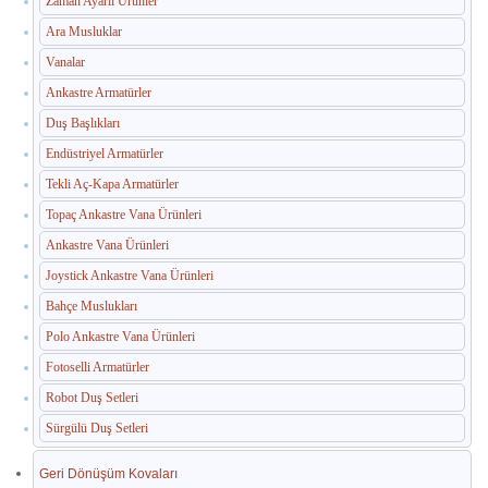
Zaman Ayarlı Ürünler
İç Mekan Çöp Kovaları
Ara Musluklar
Dış Mekan Çöp Kovaları
Vanalar
Küllükler ve Sigara Atık Üniteleri
Ankastre Armatürler
Duş Başlıkları
El Kurutma Makineleri
Endüstriyel Armatürler
🔐 En Güvenilir Adres
Tekli Aç-Kapa Armatürler
Topaç Ankastre Vana Ürünleri
Fotoselli Kağıt Havluluklar
Ankastre Vana Ürünleri
Sabunluklar
Joystick Ankastre Vana Ürünleri
Bahçe Muslukları
Otel Ekipmanları
Polo Ankastre Vana Ürünleri
Umumi Wc ve Banyo Ekipmanları
Fotoselli Armatürler
Havuz Duş Kulesi & Sahil Duş Kulesi
Robot Duş Setleri
Sürgülü Duş Setleri
Açık Alan Su Çeşmesi(Sebil)
Geri Dönüşüm Kovaları
Medikal Ekipmanlar