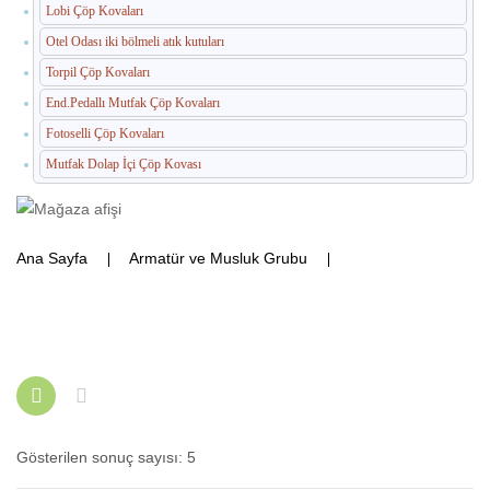
Lobi Çöp Kovaları
Otel Odası iki bölmeli atık kutuları
Torpil Çöp Kovaları
End.Pedallı Mutfak Çöp Kovaları
Fotoselli Çöp Kovaları
Mutfak Dolap İçi Çöp Kovası
Ana Sayfa
Armatür ve Musluk Grubu
Polo Ankastre
Vana Ürünleri
Gösterilen sonuç sayısı: 5