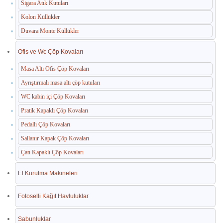
Sigara Atık Kutuları
Kolon Küllükler
Duvara Monte Küllükler
Ofis ve Wc Çöp Kovaları
Masa Altı Ofis Çöp Kovaları
Ayrıştırmalı masa altı çöp kutuları
WC kabin içi Çöp Kovaları
Pratik Kapaklı Çöp Kovaları
Pedallı Çöp Kovaları
Sallanır Kapak Çöp Kovaları
Çatı Kapaklı Çöp Kovaları
El Kurutma Makineleri
Fotoselli Kağıt Havluluklar
Sabunluklar