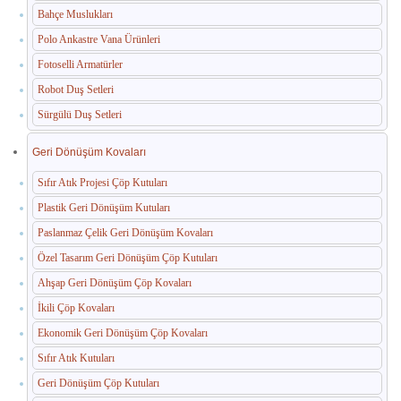
Bahçe Muslukları
Paslanmaz Havuz Ekipmanları
Polo Ankastre Vana Ürünleri
Fotoselli Armatürler
🛒 TEKLIF SEPETIM
Robot Duş Setleri
İLETIŞIM
Sürgülü Duş Setleri
Geri Dönüşüm Kovaları
Sıfır Atık Projesi Çöp Kutuları
Plastik Geri Dönüşüm Kutuları
Paslanmaz Çelik Geri Dönüşüm Kovaları
Özel Tasarım Geri Dönüşüm Çöp Kutuları
Ahşap Geri Dönüşüm Çöp Kovaları
İkili Çöp Kovaları
Ekonomik Geri Dönüşüm Çöp Kovaları
Sıfır Atık Kutuları
Geri Dönüşüm Çöp Kutuları