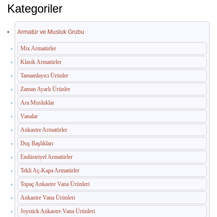
İç Mekan Çöp Kovaları
Kategoriler
Dış Mekan Çöp Kovaları
Armatür ve Musluk Grubu
Küllükler ve Sigara Atık Üniteleri
Mix Armatürler
El Kurutma Makineleri
Klasik Armatürler
Tamamlayıcı Ürünler
🔐 En Güvenilir Adres
Zaman Ayarlı Ürünler
Fotoselli Kağıt Havluluklar
Ara Musluklar
Vanalar
Sabunluklar
Ankastre Armatürler
Otel Ekipmanları
Duş Başlıkları
Umumi Wc ve Banyo Ekipmanları
Endüstriyel Armatürler
Tekli Aç-Kapa Armatürler
Havuz Duş Kulesi & Sahil Duş Kulesi
Topaç Ankastre Vana Ürünleri
Açık Alan Su Çeşmesi(Sebil)
Ankastre Vana Ürünleri
Joystick Ankastre Vana Ürünleri
Medikal Ekipmanlar