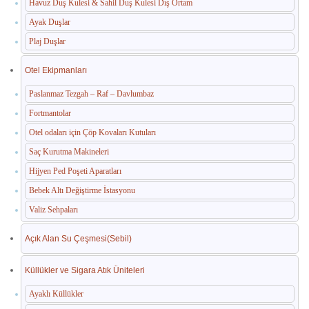
Havuz Duş Kulesi & Sahil Duş Kulesi Dış Ortam
Ayak Duşlar
Plaj Duşlar
Otel Ekipmanları
Paslanmaz Tezgah – Raf – Davlumbaz
Fortmantolar
Otel odaları için Çöp Kovaları Kutuları
Saç Kurutma Makineleri
Hijyen Ped Poşeti Aparatları
Bebek Altı Değiştirme İstasyonu
Valiz Sehpaları
Açık Alan Su Çeşmesi(Sebil)
Küllükler ve Sigara Atık Üniteleri
Ayaklı Küllükler