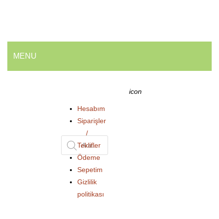
MENU
ANA SAYFA
icon
HAKKIMIZDA
Hesabım
Siparişler
ÜRÜNLERIMIZ
/
💰 En İyi Fiyatlarla
Products
Teklifler
Ödeme
Armatür ve Musluk Grubu
Sepetim
search
Geri Dönüşüm Kovaları
Gizlilik
politikası
Ofis ve Wc Çöp Kovaları