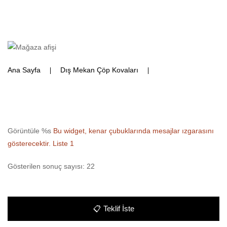
Ana Sayfa
Dış Mekan Çöp Kovaları
Küllüklü Çöp
Kovaları
Görüntüle %s
Bu widget, kenar çubuklarında mesajlar ızgarasını
gösterecektir.
Liste 1
Gösterilen sonuç sayısı: 22
📋
Teklif İste