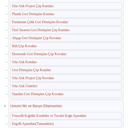
Sıfır Atık Projesi Çöp Kutuları
Paslanmaz Havuz Ekipmanları
Plastik Geri Dönüşüm Kutuları
🛒 TEKLIF SEPETIM
Paslanmaz Çelik Geri Dönüşüm Kovaları
Özel Tasarım Geri Dönüşüm Çöp Kutuları
İLETIŞIM
Ahşap Geri Dönüşüm Çöp Kovaları
İkili Çöp Kovaları
Ekonomik Geri Dönüşüm Çöp Kovaları
Sıfır Atık Kutuları
Geri Dönüşüm Çöp Kutuları
Sıfır Atık Projesi Çöp Kovaları
Sıfır Atık Üniteleri
Standart Geri Dönüşüm Çöp Kovaları
Umumi Wc ve Banyo Ekipmanları
Fotoselli Kağıtlık Kombiler ve Tuvalet Kağıt Aparatları
Engelli Aparatları(Tutamakları)