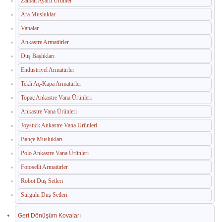
Zaman Ayarlı Ürünler
İç Mekan Çöp Kovaları
Ara Musluklar
Dış Mekan Çöp Kovaları
Vanalar
Küllükler ve Sigara Atık Üniteleri
Ankastre Armatürler
Duş Başlıkları
El Kurutma Makineleri
Endüstriyel Armatürler
🔐 En Güvenilir Adres
Tekli Aç-Kapa Armatürler
Topaç Ankastre Vana Ürünleri
Fotoselli Kağıt Havluluklar
Ankastre Vana Ürünleri
Sabunluklar
Joystick Ankastre Vana Ürünleri
Bahçe Muslukları
Otel Ekipmanları
Polo Ankastre Vana Ürünleri
Umumi Wc ve Banyo Ekipmanları
Fotoselli Armatürler
Havuz Duş Kulesi & Sahil Duş Kulesi
Robot Duş Setleri
Sürgülü Duş Setleri
Açık Alan Su Çeşmesi(Sebil)
Geri Dönüşüm Kovaları
Medikal Ekipmanlar