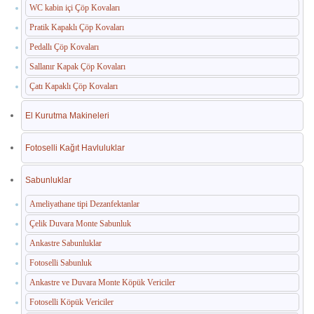
WC kabin içi Çöp Kovaları
Pratik Kapaklı Çöp Kovaları
Pedallı Çöp Kovaları
Sallanır Kapak Çöp Kovaları
Çatı Kapaklı Çöp Kovaları
El Kurutma Makineleri
Fotoselli Kağıt Havluluklar
Sabunluklar
Ameliyathane tipi Dezanfektanlar
Çelik Duvara Monte Sabunluk
Ankastre Sabunluklar
Fotoselli Sabunluk
Ankastre ve Duvara Monte Köpük Vericiler
Fotoselli Köpük Vericiler