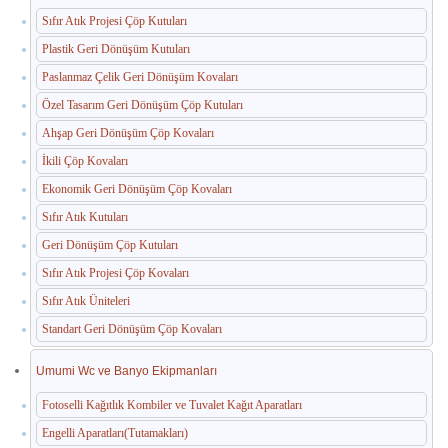
Sıfır Atık Projesi Çöp Kutuları
Paslanmaz Havuz Ekipmanları
Plastik Geri Dönüşüm Kutuları
🛒 TEKLIF SEPETIM
Paslanmaz Çelik Geri Dönüşüm Kovaları
Özel Tasarım Geri Dönüşüm Çöp Kutuları
İLETIŞIM
Ahşap Geri Dönüşüm Çöp Kovaları
İkili Çöp Kovaları
Ekonomik Geri Dönüşüm Çöp Kovaları
Sıfır Atık Kutuları
Geri Dönüşüm Çöp Kutuları
Sıfır Atık Projesi Çöp Kovaları
Sıfır Atık Üniteleri
Standart Geri Dönüşüm Çöp Kovaları
Umumi Wc ve Banyo Ekipmanları
Fotoselli Kağıtlık Kombiler ve Tuvalet Kağıt Aparatları
Engelli Aparatları(Tutamakları)