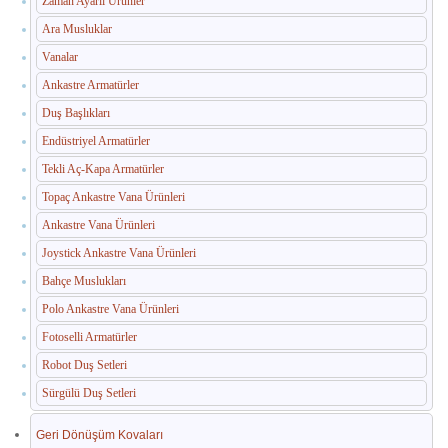
Zaman Ayarlı Ürünler
İç Mekan Çöp Kovaları
Ara Musluklar
Dış Mekan Çöp Kovaları
Vanalar
Küllükler ve Sigara Atık Üniteleri
Ankastre Armatürler
Duş Başlıkları
El Kurutma Makineleri
Endüstriyel Armatürler
🔐 En Güvenilir Adres
Tekli Aç-Kapa Armatürler
Topaç Ankastre Vana Ürünleri
Fotoselli Kağıt Havluluklar
Ankastre Vana Ürünleri
Sabunluklar
Joystick Ankastre Vana Ürünleri
Bahçe Muslukları
Otel Ekipmanları
Polo Ankastre Vana Ürünleri
Umumi Wc ve Banyo Ekipmanları
Fotoselli Armatürler
Havuz Duş Kulesi & Sahil Duş Kulesi
Robot Duş Setleri
Sürgülü Duş Setleri
Açık Alan Su Çeşmesi(Sebil)
Geri Dönüşüm Kovaları
Medikal Ekipmanlar