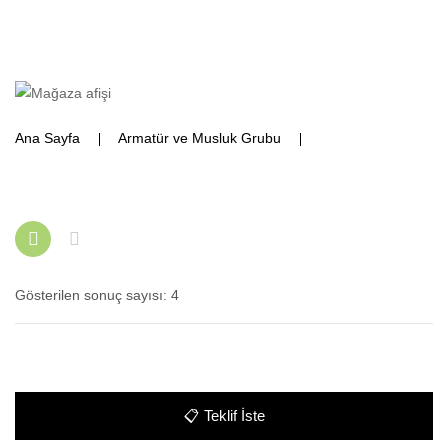
Ana Sayfa
Armatür ve Musluk Grubu
Robot Duş Setleri
Gösterilen sonuç sayısı: 4
📋
Teklif İste