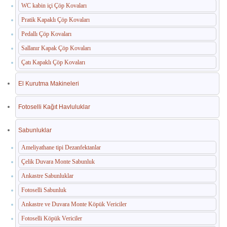
WC kabin içi Çöp Kovaları
Pratik Kapaklı Çöp Kovaları
Pedallı Çöp Kovaları
Sallanır Kapak Çöp Kovaları
Çatı Kapaklı Çöp Kovaları
El Kurutma Makineleri
Fotoselli Kağıt Havluluklar
Sabunluklar
Ameliyathane tipi Dezanfektanlar
Çelik Duvara Monte Sabunluk
Ankastre Sabunluklar
Fotoselli Sabunluk
Ankastre ve Duvara Monte Köpük Vericiler
Fotoselli Köpük Vericiler