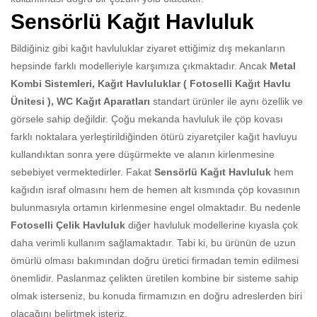
Sensörlü Kağıt Havluluk
Bildiğiniz gibi kağıt havluluklar ziyaret ettiğimiz dış mekanların
hepsinde farklı modelleriyle karşımıza çıkmaktadır. Ancak
Metal
Kombi Sistemleri, Kağıt Havluluklar ( Fotoselli Kağıt Havlu
Ünitesi ), WC Kağıt Aparatları
standart ürünler ile aynı özellik ve
görsele sahip değildir. Çoğu mekanda havluluk ile çöp kovası
farklı noktalara yerleştirildiğinden ötürü ziyaretçiler kağıt havluyu
kullandıktan sonra yere düşürmekte ve alanın kirlenmesine
sebebiyet vermektedirler. Fakat
Sensörlü Kağıt Havluluk
hem
kağıdın israf olmasını hem de hemen alt kısmında çöp kovasının
bulunmasıyla ortamın kirlenmesine engel olmaktadır. Bu nedenle
Fotoselli Çelik Havluluk
diğer havluluk modellerine kıyasla çok
daha verimli kullanım sağlamaktadır. Tabi ki, bu ürünün de uzun
ömürlü olması bakımından doğru üretici firmadan temin edilmesi
önemlidir. Paslanmaz çelikten üretilen kombine bir sisteme sahip
olmak isterseniz, bu konuda firmamızın en doğru adreslerden biri
olacağını belirtmek isteriz.