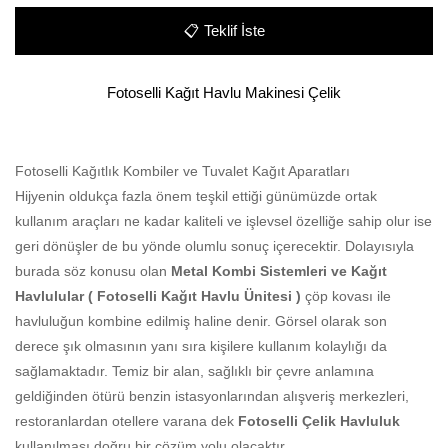
📋
Teklif İste
Fotoselli Kağıt Havlu Makinesi Çelik
Fotoselli Kağıtlık Kombiler ve Tuvalet Kağıt Aparatları
Hijyenin oldukça fazla önem teşkil ettiği günümüzde ortak
kullanım araçları ne kadar kaliteli ve işlevsel özelliğe sahip olur ise
geri dönüşler de bu yönde olumlu sonuç içerecektir. Dolayısıyla
burada söz konusu olan
Metal Kombi Sistemleri ve Kağıt
Havlulular ( Fotoselli Kağıt Havlu Ünitesi )
çöp kovası ile
havluluğun kombine edilmiş haline denir. Görsel olarak son
derece şık olmasının yanı sıra kişilere kullanım kolaylığı da
sağlamaktadır. Temiz bir alan, sağlıklı bir çevre anlamına
geldiğinden ötürü benzin istasyonlarından alışveriş merkezleri,
restoranlardan otellere varana dek
Fotoselli Çelik Havluluk
kullanılması doğru bir çözüm yolu olacaktır.