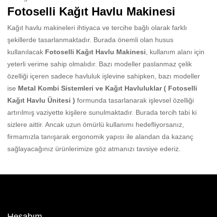
Fotoselli Kağıt Havlu Makinesi
Kağıt havlu makineleri ihtiyaca ve tercihe bağlı olarak farklı
şekillerde tasarlanmaktadır. Burada önemli olan husus
kullanılacak
Fotoselli Kağıt Havlu Makinesi
, kullanım alanı için
yeterli verime sahip olmalıdır. Bazı modeller paslanmaz çelik
özelliği içeren sadece havluluk işlevine sahipken, bazı modeller
ise
Metal Kombi Sistemleri ve Kağıt Havluluklar ( Fotoselli
Kağıt Havlu Ünitesi )
formunda tasarlanarak işlevsel özelliği
artırılmış vaziyette kişilere sunulmaktadır. Burada tercih tabi ki
sizlere aittir. Ancak uzun ömürlü kullanımı hedefliyorsanız,
firmamızla tanışarak ergonomik yapısı ile alandan da kazanç
sağlayacağınız ürünlerimize göz atmanızı tavsiye ederiz.
Hesabım