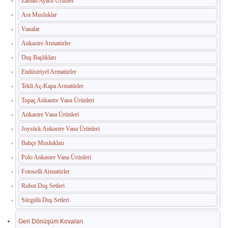
Zaman Ayarlı Ürünler
İç Mekan Çöp Kovaları
Ara Musluklar
Dış Mekan Çöp Kovaları
Vanalar
Küllükler ve Sigara Atık Üniteleri
Ankastre Armatürler
Duş Başlıkları
El Kurutma Makineleri
Endüstriyel Armatürler
🔐 En Güvenilir Adres
Tekli Aç-Kapa Armatürler
Topaç Ankastre Vana Ürünleri
Fotoselli Kağıt Havluluklar
Ankastre Vana Ürünleri
Sabunluklar
Joystick Ankastre Vana Ürünleri
Bahçe Muslukları
Otel Ekipmanları
Polo Ankastre Vana Ürünleri
Umumi Wc ve Banyo Ekipmanları
Fotoselli Armatürler
Havuz Duş Kulesi & Sahil Duş Kulesi
Robot Duş Setleri
Sürgülü Duş Setleri
Açık Alan Su Çeşmesi(Sebil)
Geri Dönüşüm Kovaları
Medikal Ekipmanlar