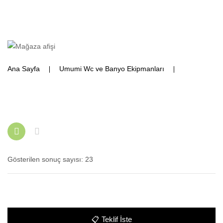
Ana Sayfa
Umumi Wc ve Banyo Ekipmanları
Fotoselli
Kağıtlık Kombiler ve Tuvalet Kağıt Aparatları
Gösterilen sonuç sayısı: 23
📋
Teklif İste