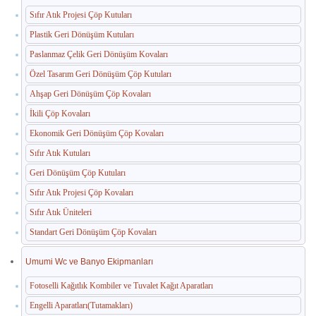
Sıfır Atık Projesi Çöp Kutuları
Paslanmaz Havuz Ekipmanları
Plastik Geri Dönüşüm Kutuları
🛒 TEKLIF SEPETIM
Paslanmaz Çelik Geri Dönüşüm Kovaları
Özel Tasarım Geri Dönüşüm Çöp Kutuları
İLETIŞIM
Ahşap Geri Dönüşüm Çöp Kovaları
İkili Çöp Kovaları
Ekonomik Geri Dönüşüm Çöp Kovaları
Sıfır Atık Kutuları
Geri Dönüşüm Çöp Kutuları
Sıfır Atık Projesi Çöp Kovaları
Sıfır Atık Üniteleri
Standart Geri Dönüşüm Çöp Kovaları
Umumi Wc ve Banyo Ekipmanları
Fotoselli Kağıtlık Kombiler ve Tuvalet Kağıt Aparatları
Engelli Aparatları(Tutamakları)