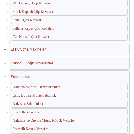
WC kabin içi Çöp Kovaları
Pratik Kapaklı Çöp Kovaları
Pedallı Çöp Kovaları
Sallanır Kapak Çöp Kovaları
Çatı Kapaklı Çöp Kovaları
El Kurutma Makineleri
Fotoselli Kağıt Havluluklar
Sabunluklar
Ameliyathane tipi Dezanfektanlar
Çelik Duvara Monte Sabunluk
Ankastre Sabunluklar
Fotoselli Sabunluk
Ankastre ve Duvara Monte Köpük Vericiler
Fotoselli Köpük Vericiler