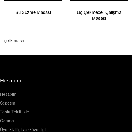
Su Süzme Masası
Üç Çekmeceli Çalışma
Masası
çelik masa
Hesabım
Hesabım
Sepetim
Toplu Teklif İste
Ödeme
Üye Gizliliği ve Güvenliği