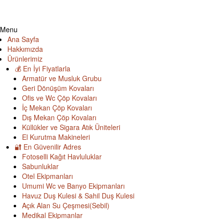
Menu
Ana Sayfa
Hakkımızda
Ürünlerimiz
💰 En İyi Fiyatlarla
Armatür ve Musluk Grubu
Geri Dönüşüm Kovaları
Ofis ve Wc Çöp Kovaları
İç Mekan Çöp Kovaları
Dış Mekan Çöp Kovaları
Küllükler ve Sigara Atık Üniteleri
El Kurutma Makineleri
🔐 En Güvenilir Adres
Fotoselli Kağıt Havluluklar
Sabunluklar
Otel Ekipmanları
Umumi Wc ve Banyo Ekipmanları
Havuz Duş Kulesi & Sahil Duş Kulesi
Açık Alan Su Çeşmesi(Sebil)
Medikal Ekipmanlar