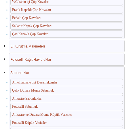
WC kabin içi Çöp Kovaları
Pratik Kapaklı Çöp Kovaları
Pedallı Çöp Kovaları
Sallanır Kapak Çöp Kovaları
Çatı Kapaklı Çöp Kovaları
El Kurutma Makineleri
Fotoselli Kağıt Havluluklar
Sabunluklar
Ameliyathane tipi Dezanfektanlar
Çelik Duvara Monte Sabunluk
Ankastre Sabunluklar
Fotoselli Sabunluk
Ankastre ve Duvara Monte Köpük Vericiler
Fotoselli Köpük Vericiler