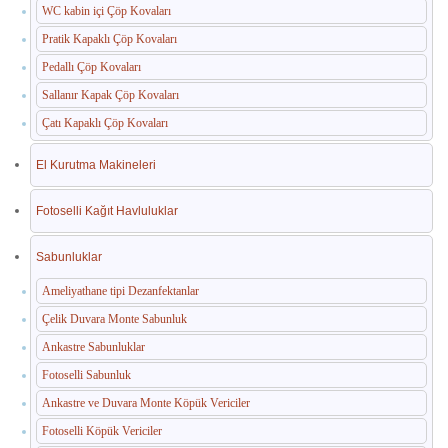
WC kabin içi Çöp Kovaları
Pratik Kapaklı Çöp Kovaları
Pedallı Çöp Kovaları
Sallanır Kapak Çöp Kovaları
Çatı Kapaklı Çöp Kovaları
El Kurutma Makineleri
Fotoselli Kağıt Havluluklar
Sabunluklar
Ameliyathane tipi Dezanfektanlar
Çelik Duvara Monte Sabunluk
Ankastre Sabunluklar
Fotoselli Sabunluk
Ankastre ve Duvara Monte Köpük Vericiler
Fotoselli Köpük Vericiler