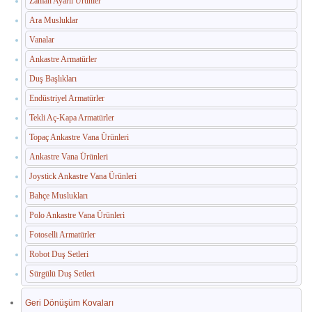
Zaman Ayarlı Ürünler
İç Mekan Çöp Kovaları
Ara Musluklar
Dış Mekan Çöp Kovaları
Vanalar
Küllükler ve Sigara Atık Üniteleri
Ankastre Armatürler
Duş Başlıkları
El Kurutma Makineleri
Endüstriyel Armatürler
🔐 En Güvenilir Adres
Tekli Aç-Kapa Armatürler
Topaç Ankastre Vana Ürünleri
Fotoselli Kağıt Havluluklar
Ankastre Vana Ürünleri
Sabunluklar
Joystick Ankastre Vana Ürünleri
Bahçe Muslukları
Otel Ekipmanları
Polo Ankastre Vana Ürünleri
Umumi Wc ve Banyo Ekipmanları
Fotoselli Armatürler
Havuz Duş Kulesi & Sahil Duş Kulesi
Robot Duş Setleri
Sürgülü Duş Setleri
Açık Alan Su Çeşmesi(Sebil)
Geri Dönüşüm Kovaları
Medikal Ekipmanlar