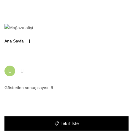
Ana Sayfa
Ürünler “otel tipi cop kovası” olarak etiketlendi
Gösterilen sonuç sayısı: 9
📋
Teklif İste