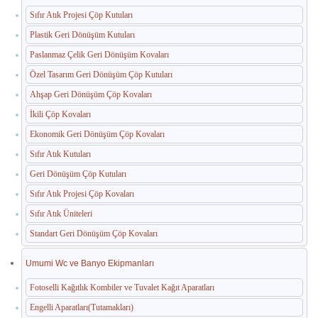
Sıfır Atık Projesi Çöp Kutuları
Paslanmaz Havuz Ekipmanları
Plastik Geri Dönüşüm Kutuları
🛒 TEKLIF SEPETIM
Paslanmaz Çelik Geri Dönüşüm Kovaları
Özel Tasarım Geri Dönüşüm Çöp Kutuları
İLETIŞIM
Ahşap Geri Dönüşüm Çöp Kovaları
İkili Çöp Kovaları
Ekonomik Geri Dönüşüm Çöp Kovaları
Sıfır Atık Kutuları
Geri Dönüşüm Çöp Kutuları
Sıfır Atık Projesi Çöp Kovaları
Sıfır Atık Üniteleri
Standart Geri Dönüşüm Çöp Kovaları
Umumi Wc ve Banyo Ekipmanları
Fotoselli Kağıtlık Kombiler ve Tuvalet Kağıt Aparatları
Engelli Aparatları(Tutamakları)