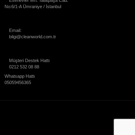
Esenevler Mh. Talatpaşa Cad.
No:6/1-A Ümraniye / İstanbul
Email:
bilgi@cleanworld.com.tr
Müşteri Destek Hattı
0212 532 08 88
Whatsapp Hattı
05059456365