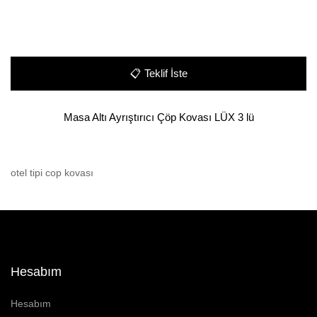
📋
Teklif İste
Masa Altı Ayrıştırıcı Çöp Kovası LÜX 3 lü
otel tipi cop kovası
Hesabım
Hesabım