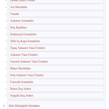
Zaman Ayarlı Ürünler
İç Mekan Çöp Kovaları
Ara Musluklar
Dış Mekan Çöp Kovaları
Vanalar
Küllükler ve Sigara Atık Üniteleri
Ankastre Armatürler
Duş Başlıkları
El Kurutma Makineleri
Endüstriyel Armatürler
🔐 En Güvenilir Adres
Tekli Aç-Kapa Armatürler
Topaç Ankastre Vana Ürünleri
Fotoselli Kağıt Havluluklar
Ankastre Vana Ürünleri
Sabunluklar
Joystick Ankastre Vana Ürünleri
Bahçe Muslukları
Otel Ekipmanları
Polo Ankastre Vana Ürünleri
Umumi Wc ve Banyo Ekipmanları
Fotoselli Armatürler
Havuz Duş Kulesi & Sahil Duş Kulesi
Robot Duş Setleri
Sürgülü Duş Setleri
Açık Alan Su Çeşmesi(Sebil)
Geri Dönüşüm Kovaları
Medikal Ekipmanlar