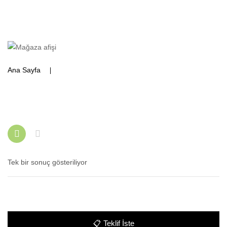
Ana Sayfa
Ürünler “paslanmaz bulaşık arabası” olarak
etiketlendi
Tek bir sonuç gösteriliyor
📋
Teklif İste