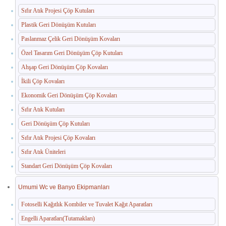
Sıfır Atık Projesi Çöp Kutuları
Paslanmaz Havuz Ekipmanları
Plastik Geri Dönüşüm Kutuları
🛒 TEKLIF SEPETIM
Paslanmaz Çelik Geri Dönüşüm Kovaları
Özel Tasarım Geri Dönüşüm Çöp Kutuları
İLETIŞIM
Ahşap Geri Dönüşüm Çöp Kovaları
İkili Çöp Kovaları
Ekonomik Geri Dönüşüm Çöp Kovaları
Sıfır Atık Kutuları
Geri Dönüşüm Çöp Kutuları
Sıfır Atık Projesi Çöp Kovaları
Sıfır Atık Üniteleri
Standart Geri Dönüşüm Çöp Kovaları
Umumi Wc ve Banyo Ekipmanları
Fotoselli Kağıtlık Kombiler ve Tuvalet Kağıt Aparatları
Engelli Aparatları(Tutamakları)