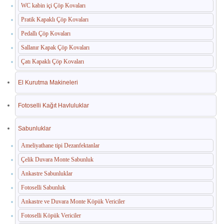
WC kabin içi Çöp Kovaları
Pratik Kapaklı Çöp Kovaları
Pedallı Çöp Kovaları
Sallanır Kapak Çöp Kovaları
Çatı Kapaklı Çöp Kovaları
El Kurutma Makineleri
Fotoselli Kağıt Havluluklar
Sabunluklar
Ameliyathane tipi Dezanfektanlar
Çelik Duvara Monte Sabunluk
Ankastre Sabunluklar
Fotoselli Sabunluk
Ankastre ve Duvara Monte Köpük Vericiler
Fotoselli Köpük Vericiler