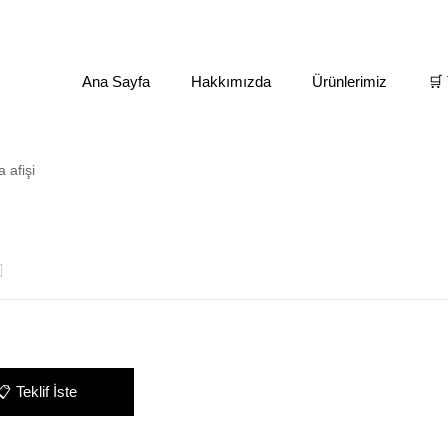
Ana Sayfa
Hakkımızda
Ürünlerimiz
🛒 
Ana Sayfa
Ürünler “paslanmaz çelik evye” olarak etiketlendi
📋
Teklif İste