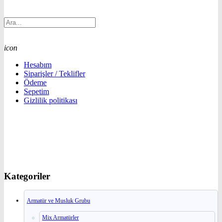
icon
Hesabım
Siparişler / Teklifler
Ödeme
Sepetim
Gizlilik politikası
Kategoriler
Armatür ve Musluk Grubu
Mix Armatürler