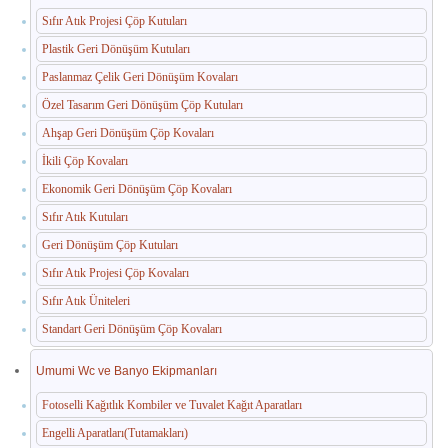
Sıfır Atık Projesi Çöp Kutuları
Paslanmaz Havuz Ekipmanları
Plastik Geri Dönüşüm Kutuları
🛒 TEKLIF SEPETIM
Paslanmaz Çelik Geri Dönüşüm Kovaları
Özel Tasarım Geri Dönüşüm Çöp Kutuları
İLETIŞIM
Ahşap Geri Dönüşüm Çöp Kovaları
İkili Çöp Kovaları
Ekonomik Geri Dönüşüm Çöp Kovaları
Sıfır Atık Kutuları
Geri Dönüşüm Çöp Kutuları
Sıfır Atık Projesi Çöp Kovaları
Sıfır Atık Üniteleri
Standart Geri Dönüşüm Çöp Kovaları
Umumi Wc ve Banyo Ekipmanları
Fotoselli Kağıtlık Kombiler ve Tuvalet Kağıt Aparatları
Engelli Aparatları(Tutamakları)