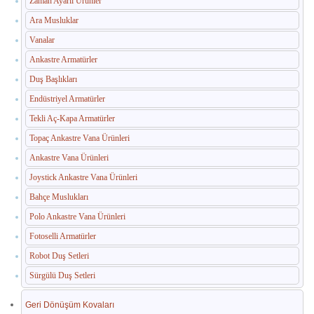
Zaman Ayarlı Ürünler
İç Mekan Çöp Kovaları
Ara Musluklar
Dış Mekan Çöp Kovaları
Vanalar
Küllükler ve Sigara Atık Üniteleri
Ankastre Armatürler
Duş Başlıkları
El Kurutma Makineleri
Endüstriyel Armatürler
🔐 En Güvenilir Adres
Tekli Aç-Kapa Armatürler
Topaç Ankastre Vana Ürünleri
Fotoselli Kağıt Havluluklar
Ankastre Vana Ürünleri
Sabunluklar
Joystick Ankastre Vana Ürünleri
Bahçe Muslukları
Otel Ekipmanları
Polo Ankastre Vana Ürünleri
Umumi Wc ve Banyo Ekipmanları
Fotoselli Armatürler
Havuz Duş Kulesi & Sahil Duş Kulesi
Robot Duş Setleri
Sürgülü Duş Setleri
Açık Alan Su Çeşmesi(Sebil)
Geri Dönüşüm Kovaları
Medikal Ekipmanlar