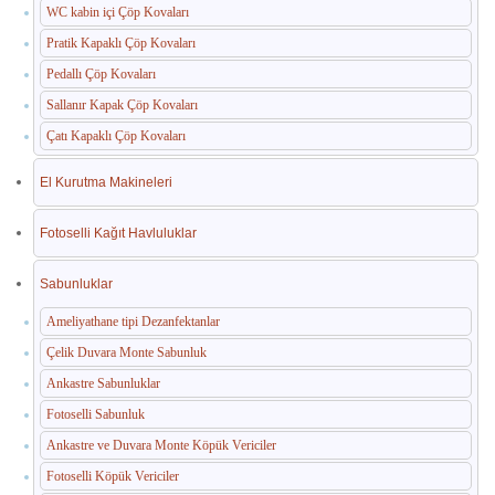
WC kabin içi Çöp Kovaları
Pratik Kapaklı Çöp Kovaları
Pedallı Çöp Kovaları
Sallanır Kapak Çöp Kovaları
Çatı Kapaklı Çöp Kovaları
El Kurutma Makineleri
Fotoselli Kağıt Havluluklar
Sabunluklar
Ameliyathane tipi Dezanfektanlar
Çelik Duvara Monte Sabunluk
Ankastre Sabunluklar
Fotoselli Sabunluk
Ankastre ve Duvara Monte Köpük Vericiler
Fotoselli Köpük Vericiler