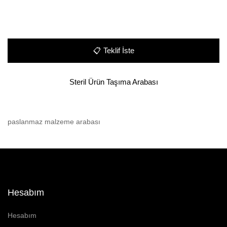
📋
Teklif İste
Steril Ürün Taşıma Arabası
paslanmaz malzeme arabası
Hesabım
Hesabım