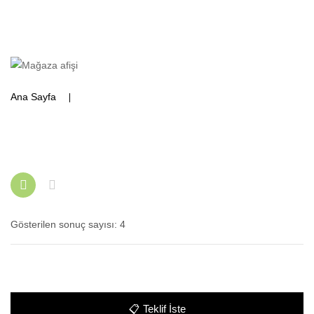
Ana Sayfa
Ürünler “paslanmaz malzeme arabası” olarak
etiketlendi
Gösterilen sonuç sayısı: 4
📋
Teklif İste