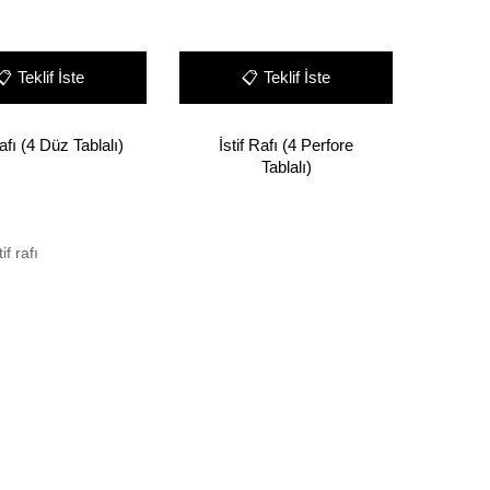
📋
Teklif İste
📋
Teklif İste
Rafı (4 Düz Tablalı)
İstif Rafı (4 Perfore
Tablalı)
if rafı