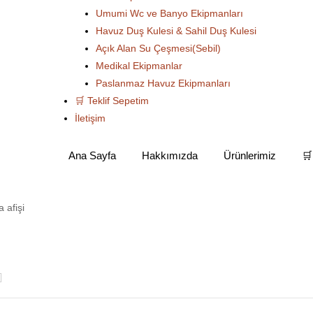
Umumi Wc ve Banyo Ekipmanları
Havuz Duş Kulesi & Sahil Duş Kulesi
Açık Alan Su Çeşmesi(Sebil)
Medikal Ekipmanlar
Paslanmaz Havuz Ekipmanları
🛒 Teklif Sepetim
İletişim
Ana Sayfa
Hakkımızda
Ürünlerimiz
🛒
Ana Sayfa
Ürünler “perfore istif rafı” olarak etiketlendi