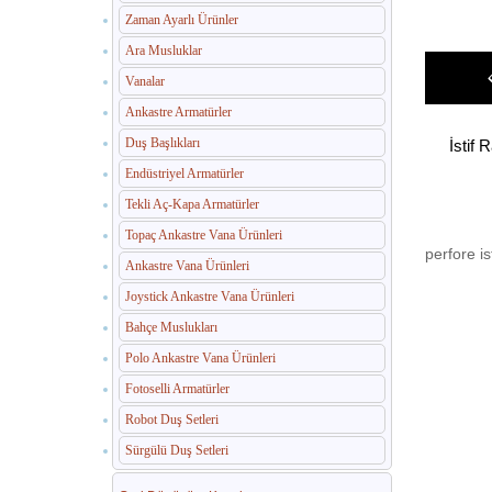
Zaman Ayarlı Ürünler
Ara Musluklar
Vanalar
Ankastre Armatürler
Duş Başlıkları
İstif 
Endüstriyel Armatürler
Tekli Aç-Kapa Armatürler
Topaç Ankastre Vana Ürünleri
perfore ist
Ankastre Vana Ürünleri
Joystick Ankastre Vana Ürünleri
Bahçe Muslukları
Polo Ankastre Vana Ürünleri
Fotoselli Armatürler
Robot Duş Setleri
Sürgülü Duş Setleri