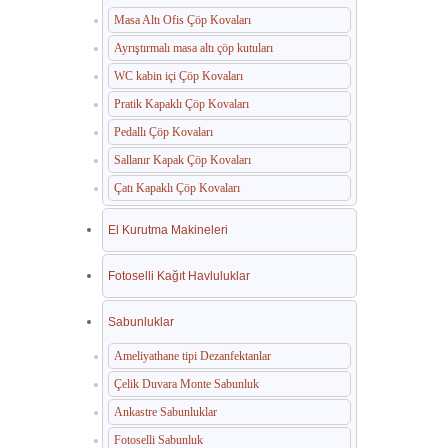
Masa Altı Ofis Çöp Kovaları
Ayrıştırmalı masa altı çöp kutuları
WC kabin içi Çöp Kovaları
Pratik Kapaklı Çöp Kovaları
Pedallı Çöp Kovaları
Sallanır Kapak Çöp Kovaları
Çatı Kapaklı Çöp Kovaları
El Kurutma Makineleri
Fotoselli Kağıt Havluluklar
Sabunluklar
Ameliyathane tipi Dezanfektanlar
Çelik Duvara Monte Sabunluk
Ankastre Sabunluklar
Fotoselli Sabunluk