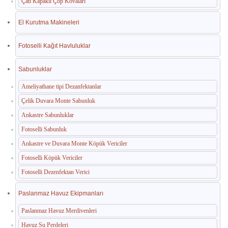
Çatı Kapaklı Çöp Kovaları
El Kurutma Makineleri
Fotoselli Kağıt Havluluklar
Sabunluklar
Ameliyathane tipi Dezanfektanlar
Çelik Duvara Monte Sabunluk
Ankastre Sabunluklar
Fotoselli Sabunluk
Ankastre ve Duvara Monte Köpük Vericiler
Fotoselli Köpük Vericiler
Fotoselli Dezenfektan Verici
Paslanmaz Havuz Ekipmanları
Paslanmaz Havuz Merdivenleri
Havuz Su Perdeleri