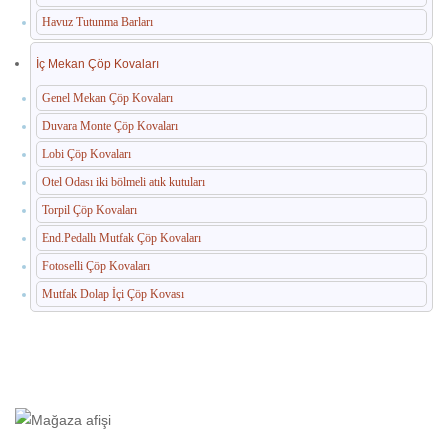
Havuz Tutunma Barları
İç Mekan Çöp Kovaları
Genel Mekan Çöp Kovaları
Duvara Monte Çöp Kovaları
Lobi Çöp Kovaları
Otel Odası iki bölmeli atık kutuları
Torpil Çöp Kovaları
End.Pedallı Mutfak Çöp Kovaları
Fotoselli Çöp Kovaları
Mutfak Dolap İçi Çöp Kovası
Ana Sayfa
Ürünler
“#plajsoyunmakabini#autodoorsoyunmakabini” olarak
etiketlendi