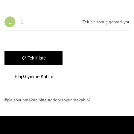
Tek bir sonuç gösteriliyor
📋
Teklif İste
Plaj Giyinme Kabini
#plajsoyunmakabini#autodoorsoyunmakabini