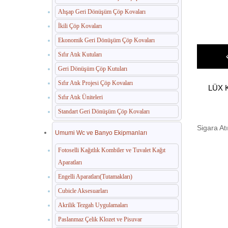
Ahşap Geri Dönüşüm Çöp Kovaları
İkili Çöp Kovaları
Ekonomik Geri Dönüşüm Çöp Kovaları
Sıfır Atık Kutuları
Geri Dönüşüm Çöp Kutuları
Sıfır Atık Projesi Çöp Kovaları
LÜX K
Sıfır Atık Üniteleri
Standart Geri Dönüşüm Çöp Kovaları
Sigara Atı
Umumi Wc ve Banyo Ekipmanları
Fotoselli Kağıtlık Kombiler ve Tuvalet Kağıt
Aparatları
Engelli Aparatları(Tutamakları)
Cubicle Aksesuarları
Akrilik Tezgah Uygulamaları
Paslanmaz Çelik Klozet ve Pisuvar