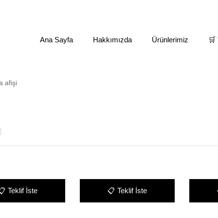
Ana Sayfa
Hakkımızda
Ürünlerimiz
🛒 
Ana Sayfa
Ürünler “Sigara Atık Ünitesi” olarak etiketlendi
📋
Teklif İste
📋
Teklif İste