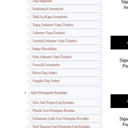
Duş Başlıkları
Sig
İn
Endüstriyel Armatürler
Tekli Aç-Kapa Armatürler
Topaç Ankastre Vana Ürünleri
Ankastre Vana Ürünleri
Joystick Ankastre Vana Ürünleri
Bahçe Muslukları
Polo Ankastre Vana Ürünleri
Siga
Fotoselli Armatürler
Pa
Robot Duş Setleri
Sürgülü Duş Setleri
Geri Dönüşüm Kovaları
Sıfır Atık Projesi Çöp Kutuları
Plastik Geri Dönüşüm Kutuları
Siga
Paslanmaz Çelik Geri Dönüşüm Kovaları
Pa
Özel Tasarım Geri Dönüşüm Çöp Kutuları