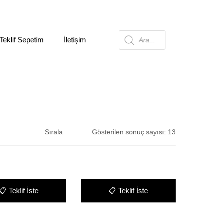
Teklif Sepetim
İletişim
Products
search
Sırala
Gösterilen sonuç sayısı: 13
📋
Teklif İste
📋
Teklif İste