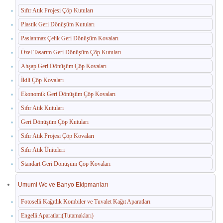
Sıfır Atık Projesi Çöp Kutuları
Paslanmaz Havuz Ekipmanları
Plastik Geri Dönüşüm Kutuları
🛒 TEKLIF SEPETIM
Paslanmaz Çelik Geri Dönüşüm Kovaları
Özel Tasarım Geri Dönüşüm Çöp Kutuları
İLETIŞIM
Ahşap Geri Dönüşüm Çöp Kovaları
İkili Çöp Kovaları
Ekonomik Geri Dönüşüm Çöp Kovaları
Sıfır Atık Kutuları
Geri Dönüşüm Çöp Kutuları
Sıfır Atık Projesi Çöp Kovaları
Sıfır Atık Üniteleri
Standart Geri Dönüşüm Çöp Kovaları
Umumi Wc ve Banyo Ekipmanları
Fotoselli Kağıtlık Kombiler ve Tuvalet Kağıt Aparatları
Engelli Aparatları(Tutamakları)