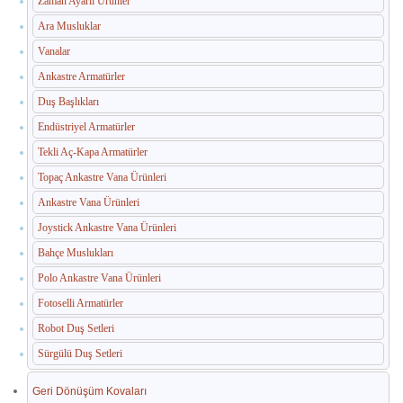
Zaman Ayarlı Ürünler
İç Mekan Çöp Kovaları
Ara Musluklar
Dış Mekan Çöp Kovaları
Vanalar
Küllükler ve Sigara Atık Üniteleri
Ankastre Armatürler
Duş Başlıkları
El Kurutma Makineleri
Endüstriyel Armatürler
🔐 En Güvenilir Adres
Tekli Aç-Kapa Armatürler
Topaç Ankastre Vana Ürünleri
Fotoselli Kağıt Havluluklar
Ankastre Vana Ürünleri
Sabunluklar
Joystick Ankastre Vana Ürünleri
Bahçe Muslukları
Otel Ekipmanları
Polo Ankastre Vana Ürünleri
Umumi Wc ve Banyo Ekipmanları
Fotoselli Armatürler
Havuz Duş Kulesi & Sahil Duş Kulesi
Robot Duş Setleri
Sürgülü Duş Setleri
Açık Alan Su Çeşmesi(Sebil)
Geri Dönüşüm Kovaları
Medikal Ekipmanlar