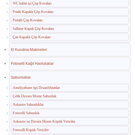
WC kabin içi Çöp Kovaları
Pratik Kapaklı Çöp Kovaları
Pedallı Çöp Kovaları
Sallanır Kapak Çöp Kovaları
Çatı Kapaklı Çöp Kovaları
El Kurutma Makineleri
Fotoselli Kağıt Havluluklar
Sabunluklar
Ameliyathane tipi Dezanfektanlar
Çelik Duvara Monte Sabunluk
Ankastre Sabunluklar
Fotoselli Sabunluk
Ankastre ve Duvara Monte Köpük Vericiler
Fotoselli Köpük Vericiler