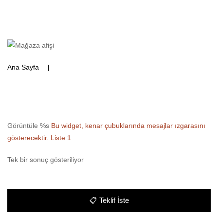
Ana Sayfa
Ürünler “su süzme tertibatlı masa” olarak
etiketlendi
Görüntüle %s
Bu widget, kenar çubuklarında mesajlar ızgarasını
gösterecektir.
Liste 1
Tek bir sonuç gösteriliyor
📋
Teklif İste