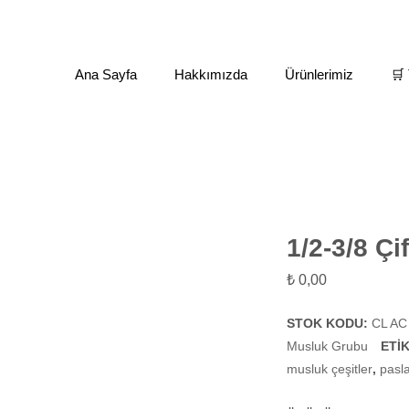
Ana Sayfa
Hakkımızda
Ürünlerimiz
🛒 
Ara Musluklar
1/2-3/8 Çift Çıkışlı Ara Musluk
1/2-3/8 Çi
₺
0,00
STOK KODU:
CL AC
Musluk Grubu
ETI
musluk çeşitler
,
pasl