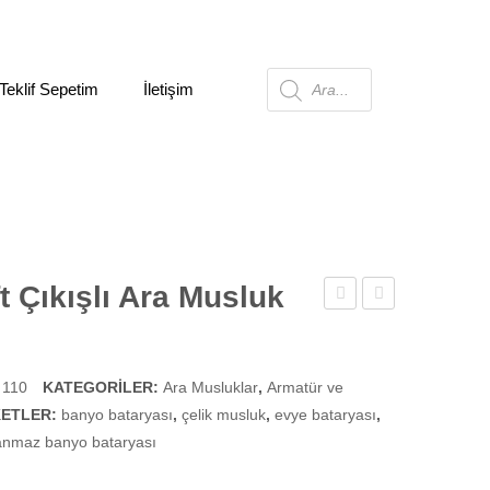
Teklif Sepetim
İletişim
Products
search
ft Çıkışlı Ara Musluk
Küresel
3/4
Filtreli
Çift
Çamaşır
Çıkışlı
 110
KATEGORILER:
Ara Musluklar
,
Armatür ve
KETLER:
banyo bataryası
,
çelik musluk
,
evye bataryası
Musluğu
Çamaşır
,
anmaz banyo bataryası
Musluğu