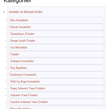
Kategoriler
İç Mekan Çöp Kovaları
Dış Mekan Çöp Kovaları
Armatür ve Musluk Grubu
Küllükler ve Sigara Atık Üniteleri
Mix Armatürler
Klasik Armatürler
El Kurutma Makineleri
Tamamlayıcı Ürünler
🔐 En Güvenilir Adres
Zaman Ayarlı Ürünler
Ara Musluklar
Fotoselli Kağıt Havluluklar
Vanalar
Sabunluklar
Ankastre Armatürler
Duş Başlıkları
Otel Ekipmanları
Endüstriyel Armatürler
Umumi Wc ve Banyo Ekipmanları
Tekli Aç-Kapa Armatürler
Havuz Duş Kulesi & Sahil Duş Kulesi
Topaç Ankastre Vana Ürünleri
Ankastre Vana Ürünleri
Açık Alan Su Çeşmesi(Sebil)
Joystick Ankastre Vana Ürünleri
Medikal Ekipmanlar
Bahçe Muslukları