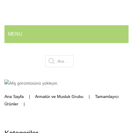
MENU
ANA SAYFA
Products
HAKKIMIZDA
ÜRÜNLERIMIZ
search
💰 En İyi Fiyatlarla
Ana Sayfa
Armatür ve Musluk Grubu
Tamamlayıcı
Armatür ve Musluk Grubu
Ürünler
3/4 – 1” Orantılı Nipel
Geri Dönüşüm Kovaları
Ofis ve Wc Çöp Kovaları