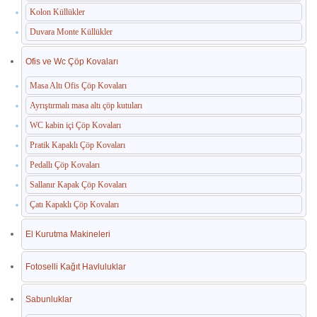
Kolon Küllükler
Duvara Monte Küllükler
Ofis ve Wc Çöp Kovaları
Masa Altı Ofis Çöp Kovaları
Ayrıştırmalı masa altı çöp kutuları
WC kabin içi Çöp Kovaları
Pratik Kapaklı Çöp Kovaları
Pedallı Çöp Kovaları
Sallanır Kapak Çöp Kovaları
Çatı Kapaklı Çöp Kovaları
El Kurutma Makineleri
Fotoselli Kağıt Havluluklar
Sabunluklar