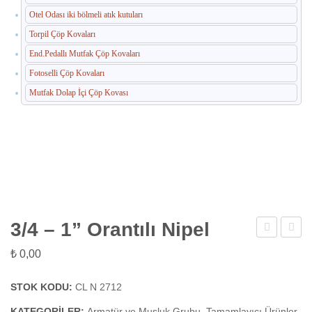
Otel Odası iki bölmeli atık kutuları
Torpil Çöp Kovaları
End.Pedallı Mutfak Çöp Kovaları
Fotoselli Çöp Kovaları
Mutfak Dolap İçi Çöp Kovası
3/4 – 1” Orantılı Nipel
–
–
₺
0,00
3/4
1/2
Orantılı
Rediks
STOK KODU:
CL N 2712
Nipel
KATEGORILER:
Armatür ve Musluk Grubu
,
Tamamlayıcı Ürünler