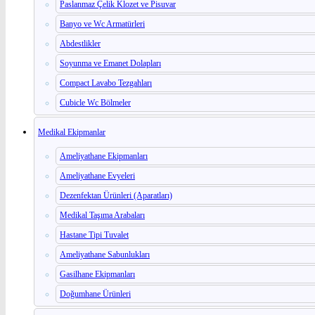
Paslanmaz Çelik Klozet ve Pisuvar
Banyo ve Wc Armatürleri
Abdestlikler
Soyunma ve Emanet Dolapları
Compact Lavabo Tezgahları
Cubicle Wc Bölmeler
Medikal Ekipmanlar
Ameliyathane Ekipmanları
Ameliyathane Evyeleri
Dezenfektan Ürünleri (Aparatları)
Medikal Taşıma Arabaları
Hastane Tipi Tuvalet
Ameliyathane Sabunlukları
Gasilhane Ekipmanları
Doğumhane Ürünleri