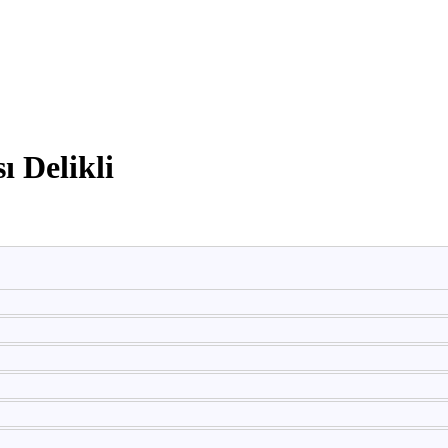
5*35 Duvara Monte Çöp Kovası Delikli
 Delikli