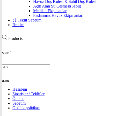
Havuz Duş Kulesi & Sahil Duş Kulesi
Açık Alan Su Çeşmesi(Sebil)
Medikal Ekipmanlar
Paslanmaz Havuz Ekipmanları
🛒 Teklif Sepetim
İletişim
Products
search
icon
Hesabım
Siparişler / Teklifler
Ödeme
Sepetim
Gizlilik politikası