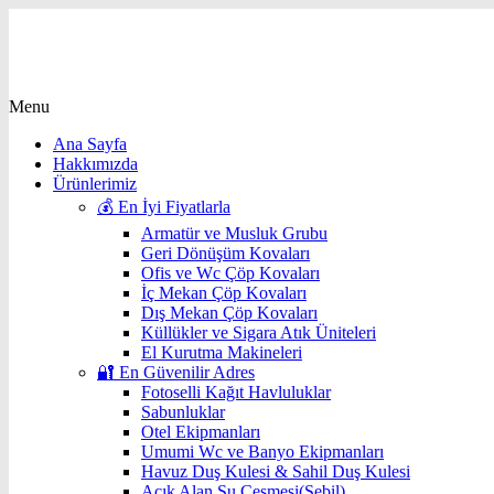
Menu
Ana Sayfa
Hakkımızda
Ürünlerimiz
💰 En İyi Fiyatlarla
Armatür ve Musluk Grubu
Geri Dönüşüm Kovaları
Ofis ve Wc Çöp Kovaları
İç Mekan Çöp Kovaları
Dış Mekan Çöp Kovaları
Küllükler ve Sigara Atık Üniteleri
El Kurutma Makineleri
🔐 En Güvenilir Adres
Fotoselli Kağıt Havluluklar
Sabunluklar
Otel Ekipmanları
Umumi Wc ve Banyo Ekipmanları
Havuz Duş Kulesi & Sahil Duş Kulesi
Açık Alan Su Çeşmesi(Sebil)