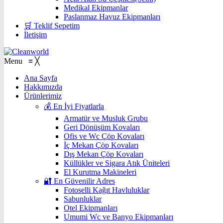
Medikal Ekipmanlar
Paslanmaz Havuz Ekipmanları
🛒 Teklif Sepetim
İletişim
Menu
≡
╳
Ana Sayfa
Hakkımızda
Ürünlerimiz
💰 En İyi Fiyatlarla
Armatür ve Musluk Grubu
Geri Dönüşüm Kovaları
Ofis ve Wc Çöp Kovaları
İç Mekan Çöp Kovaları
Dış Mekan Çöp Kovaları
Küllükler ve Sigara Atık Üniteleri
El Kurutma Makineleri
🔐 En Güvenilir Adres
Fotoselli Kağıt Havluluklar
Sabunluklar
Otel Ekipmanları
Umumi Wc ve Banyo Ekipmanları