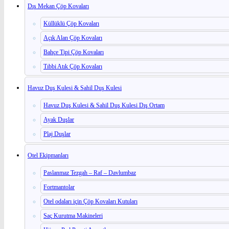
Dış Mekan Çöp Kovaları
Küllüklü Çöp Kovaları
Açık Alan Çöp Kovaları
Bahçe Tipi Çöp Kovaları
Tıbbi Atık Çöp Kovaları
Havuz Duş Kulesi & Sahil Duş Kulesi
Havuz Duş Kulesi & Sahil Duş Kulesi Dış Ortam
Ayak Duşlar
Plaj Duşlar
Otel Ekipmanları
Paslanmaz Tezgah – Raf – Davlumbaz
Fortmantolar
Otel odaları için Çöp Kovaları Kutuları
Saç Kurutma Makineleri