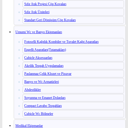
Sıfır Atık Projesi Çöp Kovaları
Sıfır Atık Üniteleri
Standart Geri Dönüşüm Çöp Kovaları
Umumi Wc ve Banyo Ekipmanları
Fotoselli Kağıtlık Kombiler ve Tuvalet Kağıt Aparatları
Engelli Aparatları(Tutamakları)
Cubicle Aksesuarları
Akrilik Tezgah Uygulamaları
Paslanmaz Çelik Klozet ve Pisuvar
Banyo ve Wc Armatürleri
Abdestlikler
Soyunma ve Emanet Dolapları
Compact Lavabo Tezgahları
Cubicle Wc Bölmeler
Medikal Ekipmanlar