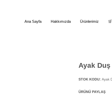
Ana Sayfa
Hakkımızda
Ürünlerimiz
🛒
 Kulesi
Ayak Duşlar
Ayak Duş (4)
Ayak Duş 
STOK KODU:
Ayak 
ÜRÜNÜ PAYLAŞ