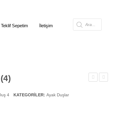
Products
 Teklif Sepetim
İletişim
search
(4)
Duş
Duş
(3)
(5)
Duş 4
KATEGORILER:
Ayak Duşlar