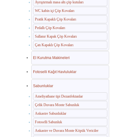
Ayrıştırmalı masa altı çöp kutuları
WC kabin içi Çöp Kovaları
Pratik Kapaklı Çöp Kovaları
Pedallı Çöp Kovaları
Sallanır Kapak Çöp Kovaları
Çatı Kapaklı Çöp Kovaları
El Kurutma Makineleri
Fotoselli Kağıt Havluluklar
Sabunluklar
Ameliyathane tipi Dezanfektanlar
Çelik Duvara Monte Sabunluk
Ankastre Sabunluklar
Fotoselli Sabunluk
Ankastre ve Duvara Monte Köpük Vericiler