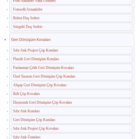
Polo Ankastre Vana Ürünleri
Fotoselli Armatürler
Paslanmaz Havuz Ekipmanları
Robot Duş Setleri
🛒 TEKLIF SEPETIM
Sürgülü Duş Setleri
İLETIŞIM
Geri Dönüşüm Kovaları
Sıfır Atık Projesi Çöp Kutuları
Plastik Geri Dönüşüm Kutuları
Paslanmaz Çelik Geri Dönüşüm Kovaları
Özel Tasarım Geri Dönüşüm Çöp Kutuları
Ahşap Geri Dönüşüm Çöp Kovaları
İkili Çöp Kovaları
Ekonomik Geri Dönüşüm Çöp Kovaları
Sıfır Atık Kutuları
Geri Dönüşüm Çöp Kutuları
Sıfır Atık Projesi Çöp Kovaları
Sıfır Atık Üniteleri