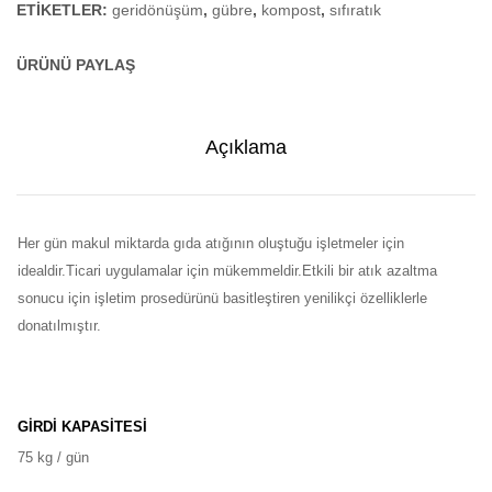
ETIKETLER:
geridönüşüm
,
gübre
,
kompost
,
sıfıratık
ÜRÜNÜ PAYLAŞ
Açıklama
Her gün makul miktarda gıda atığının oluştuğu işletmeler için
idealdir.Ticari uygulamalar için mükemmeldir.Etkili bir atık azaltma
sonucu için işletim prosedürünü basitleştiren yenilikçi özelliklerle
donatılmıştır.
GİRDİ KAPASİTESİ
75 kg / gün