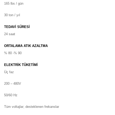
165 lbs / gün
30 ton / yıl
TEDAVİ SÜRESİ
24 saat
ORTALAMA ATIK AZALTMA
% 80 -% 90
ELEKTRİK TÜKETİMİ
Üç faz
200 – 480V
50/60 Hz
Tüm voltajlar; desteklenen frekanslar