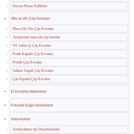
Duvara Monte Küllükler
Ofis ve Wc Çöp Kovaları
Masa Altı Ofis Çöp Kovaları
Ayrıştırmalı masa altı çöp kutuları
WC kabin içi Çöp Kovaları
Pratik Kapaklı Çöp Kovaları
Pedallı Çöp Kovaları
Sallanır Kapak Çöp Kovaları
Çatı Kapaklı Çöp Kovaları
El Kurutma Makineleri
Fotoselli Kağıt Havluluklar
Sabunluklar
Ameliyathane tipi Dezanfektanlar