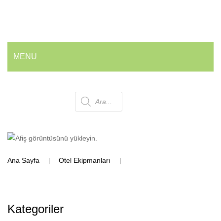
MENU
ANA SAYFA
Products
HAKKIMIZDA
ÜRÜNLERIMIZ
search
💰 En İyi Fiyatlarla
Ana Sayfa
Otel Ekipmanları
CL OK 30
Armatür ve Musluk Grubu
Geri Dönüşüm Kovaları
Ofis ve Wc Çöp Kovaları
Kategoriler