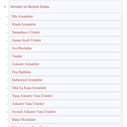
İç Mekan Çöp Kovaları
Armatür ve Musluk Grubu
Dış Mekan Çöp Kovaları
Mix Armatürler
Küllükler ve Sigara Atık Üniteleri
Klasik Armatürler
Tamamlayıcı Ürünler
El Kurutma Makineleri
Zaman Ayarlı Ürünler
🔐 En Güvenilir Adres
Ara Musluklar
Vanalar
Fotoselli Kağıt Havluluklar
Ankastre Armatürler
Sabunluklar
Duş Başlıkları
Endüstriyel Armatürler
Otel Ekipmanları
Tekli Aç-Kapa Armatürler
Umumi Wc ve Banyo Ekipmanları
Topaç Ankastre Vana Ürünleri
Havuz Duş Kulesi & Sahil Duş Kulesi
Ankastre Vana Ürünleri
Joystick Ankastre Vana Ürünleri
Açık Alan Su Çeşmesi(Sebil)
Bahçe Muslukları
Medikal Ekipmanlar