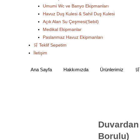
Umumi Wc ve Banyo Ekipmanları
Havuz Duş Kulesi & Sahil Duş Kulesi
Açık Alan Su Çeşmesi(Sebil)
Medikal Ekipmanlar
Paslanmaz Havuz Ekipmanları
🛒 Teklif Sepetim
İletişim
Ana Sayfa
Hakkımızda
Ürünlerimiz
🛒
Tekli Aç-Kapa Armatürler
Duvardan Evye Batarya (Mix Borulu)
Duvardan 
Borulu)