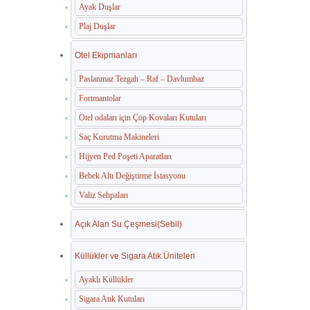
Ayak Duşlar
Plaj Duşlar
Otel Ekipmanları
Paslanmaz Tezgah – Raf – Davlumbaz
Fortmantolar
Otel odaları için Çöp Kovaları Kutuları
Saç Kurutma Makineleri
Hijyen Ped Poşeti Aparatları
Bebek Altı Değiştirme İstasyonu
Valiz Sehpaları
Açık Alan Su Çeşmesi(Sebil)
Küllükler ve Sigara Atık Üniteleri
Ayaklı Küllükler
Sigara Atık Kutuları