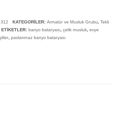
Batarya
(Kuğu
Borulu)
 312
KATEGORILER:
Armatür ve Musluk Grubu
,
Tekli
ETIKETLER:
banyo bataryası
,
çelik musluk
,
evye
itler
,
paslanmaz banyo bataryası