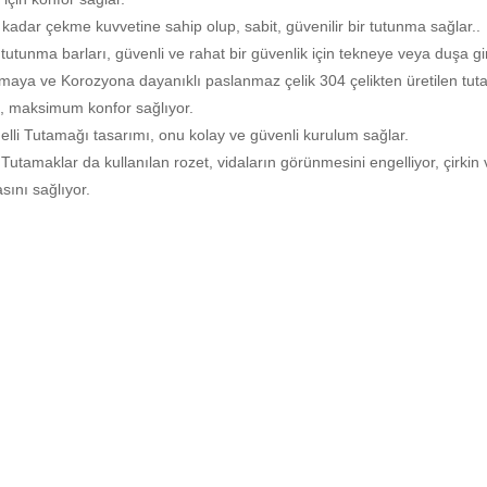
kadar çekme kuvvetine sahip olup, sabit, güvenilir bir tutunma sağlar..
 tutunma barları, güvenli ve rahat bir güvenlik için tekneye veya duşa gir
maya ve Korozyona dayanıklı paslanmaz çelik 304 çelikten üretilen tut
i, maksimum konfor sağlıyor.
lli Tutamağı tasarımı, onu kolay ve güvenli kurulum sağlar.
 Tutamaklar da kullanılan rozet, vidaların görünmesini engelliyor, çirkin 
ını sağlıyor.