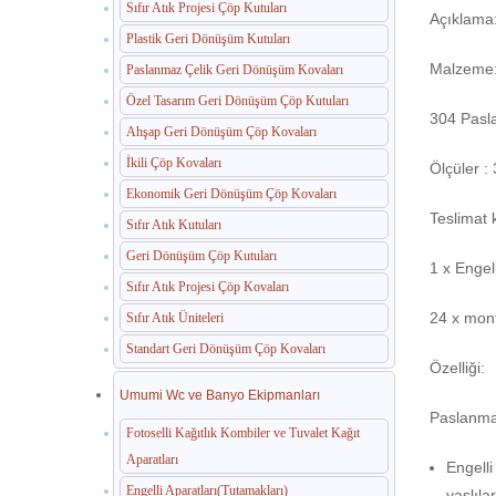
Sıfır Atık Projesi Çöp Kutuları
Açıklama
Plastik Geri Dönüşüm Kutuları
Malzeme
Paslanmaz Çelik Geri Dönüşüm Kovaları
Özel Tasarım Geri Dönüşüm Çöp Kutuları
304 Pasl
Ahşap Geri Dönüşüm Çöp Kovaları
İkili Çöp Kovaları
Ölçüler 
Ekonomik Geri Dönüşüm Çöp Kovaları
Teslimat
Sıfır Atık Kutuları
Geri Dönüşüm Çöp Kutuları
1 x Engel
Sıfır Atık Projesi Çöp Kovaları
24 x mont
Sıfır Atık Üniteleri
Standart Geri Dönüşüm Çöp Kovaları
Özelliği:
Umumi Wc ve Banyo Ekipmanları
Paslanmaz
Fotoselli Kağıtlık Kombiler ve Tuvalet Kağıt
Aparatları
Engelli
Engelli Aparatları(Tutamakları)
yaşlıla