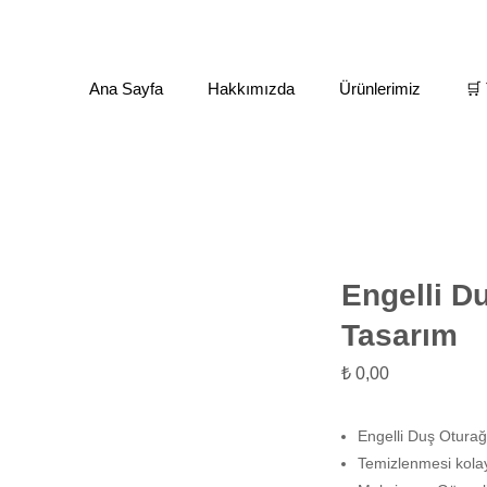
Ana Sayfa
Hakkımızda
Ürünlerimiz
🛒 
ları
Engelli Aparatları(Tutamakları)
Engelli Duş Oturağı Öze
Engelli D
Tasarım
₺
0,00
Engelli Duş Oturağ
Temizlenmesi kola