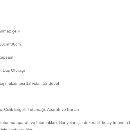
:
:
anmaz çelik
: 38cm*30cm
 kapsamı:
li Duş Oturağı
aj malzemesi 12 vida , 12 dübel
 Çelik Engelli Tutamağı, Aparatı ve Barları
 tutunma aparatı ve tutamakları, Banyolar için dekoratif kolay tutunma 
r için konfor sağlar.