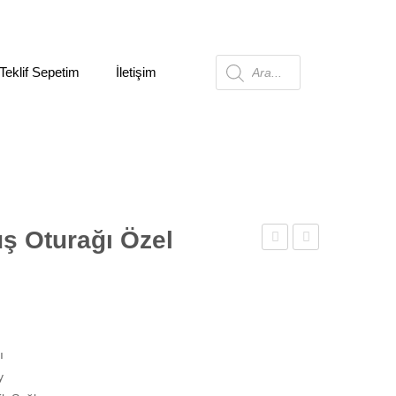
Teklif Sepetim
İletişim
Products
search
l Tasarım
uş Oturağı Özel
Duş
Duş
Oturağı
Oturağı
Özel
Tasarım
ı
y