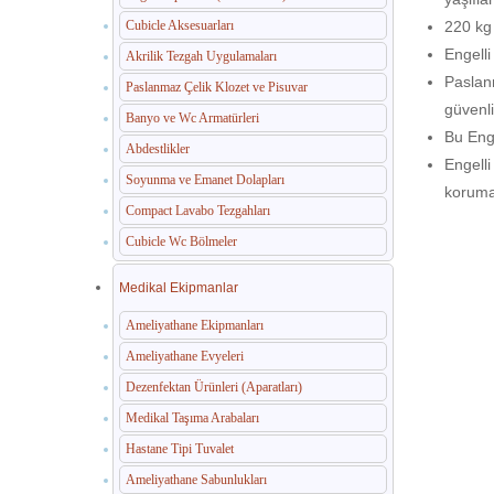
Cubicle Aksesuarları
220 kg 
Engelli
Akrilik Tezgah Uygulamaları
Paslan
Paslanmaz Çelik Klozet ve Pisuvar
güvenl
Banyo ve Wc Armatürleri
Bu Enge
Abdestlikler
Engelli
Soyunma ve Emanet Dolapları
korumas
Compact Lavabo Tezgahları
Cubicle Wc Bölmeler
Medikal Ekipmanlar
Ameliyathane Ekipmanları
Ameliyathane Evyeleri
Dezenfektan Ürünleri (Aparatları)
Medikal Taşıma Arabaları
Hastane Tipi Tuvalet
Ameliyathane Sabunlukları