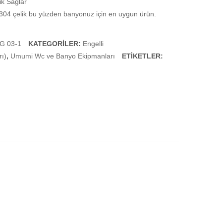
k Sağlar
04 çelik bu yüzden banyonuz için en uygun ürün.
G 03-1
KATEGORILER:
Engelli
rı)
,
Umumi Wc ve Banyo Ekipmanları
ETIKETLER: