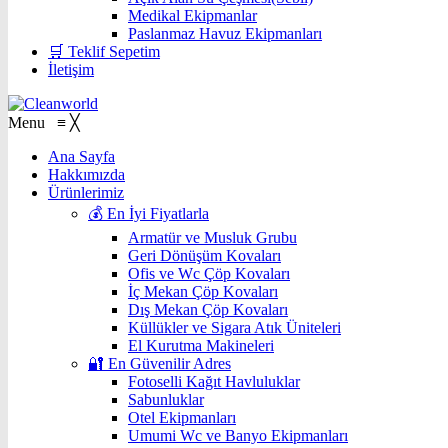
Medikal Ekipmanlar
Paslanmaz Havuz Ekipmanları
🛒 Teklif Sepetim
İletişim
Menu
≡
╳
Ana Sayfa
Hakkımızda
Ürünlerimiz
💰 En İyi Fiyatlarla
Armatür ve Musluk Grubu
Geri Dönüşüm Kovaları
Ofis ve Wc Çöp Kovaları
İç Mekan Çöp Kovaları
Dış Mekan Çöp Kovaları
Küllükler ve Sigara Atık Üniteleri
El Kurutma Makineleri
🔐 En Güvenilir Adres
Fotoselli Kağıt Havluluklar
Sabunluklar
Otel Ekipmanları
Umumi Wc ve Banyo Ekipmanları