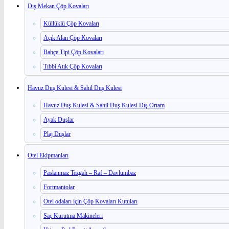
Dış Mekan Çöp Kovaları
Küllüklü Çöp Kovaları
Açık Alan Çöp Kovaları
Bahçe Tipi Çöp Kovaları
Tıbbi Atık Çöp Kovaları
Havuz Duş Kulesi & Sahil Duş Kulesi
Havuz Duş Kulesi & Sahil Duş Kulesi Dış Ortam
Ayak Duşlar
Plaj Duşlar
Otel Ekipmanları
Paslanmaz Tezgah – Raf – Davlumbaz
Fortmantolar
Otel odaları için Çöp Kovaları Kutuları
Saç Kurutma Makineleri