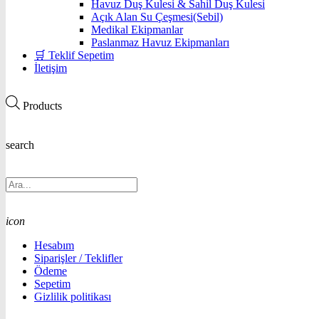
Havuz Duş Kulesi & Sahil Duş Kulesi
Açık Alan Su Çeşmesi(Sebil)
Medikal Ekipmanlar
Paslanmaz Havuz Ekipmanları
🛒 Teklif Sepetim
İletişim
Products
search
icon
Hesabım
Siparişler / Teklifler
Ödeme
Sepetim
Gizlilik politikası