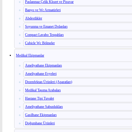
Paslanmaz Çelik Klozet ve Pisuvar
Banyo ve Wc Armatürleri
Abdestlikler
Soyunma ve Emanet Dolapları
Compact Lavabo Tezgahları
Cubicle Wc Bölmeler
Medikal Ekipmanlar
Ameliyathane Ekipmanları
Ameliyathane Evyeleri
Dezenfektan Ürünleri (Aparatları)
Medikal Taşıma Arabaları
Hastane Tipi Tuvalet
Ameliyathane Sabunlukları
Gasilhane Ekipmanları
Doğumhane Ürünleri