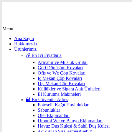
Menu
Ana Sayfa
Hakkımızda
Ürünlerimiz
💰 En İyi Fiyatlarla
Armatür ve Musluk Grubu
Geri Dönüşüm Kovaları
Ofis ve Wc Çöp Kovaları
İç Mekan Çöp Kovaları
Dış Mekan Çöp Kovaları
Küllükler ve Sigara Atık Üniteleri
El Kurutma Makineleri
🔐 En Güvenilir Adres
Fotoselli Kağıt Havluluklar
Sabunluklar
Otel Ekipmanları
Umumi Wc ve Banyo Ekipmanları
Havuz Duş Kulesi & Sahil Duş Kulesi
Açık Alan Su Çeşmesi(Sebil)