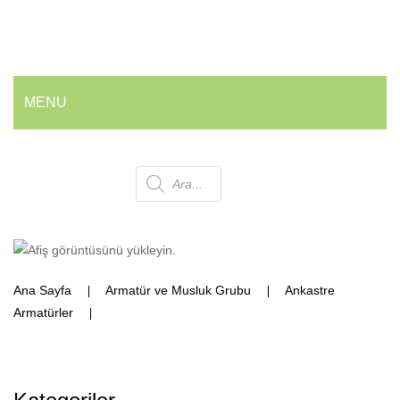
MENU
ANA SAYFA
Products
HAKKIMIZDA
ÜRÜNLERIMIZ
search
💰 En İyi Fiyatlarla
Ana Sayfa
Armatür ve Musluk Grubu
Ankastre
Armatür ve Musluk Grubu
Armatürler
Köşe Profil Çıkış Ucu
Geri Dönüşüm Kovaları
Ofis ve Wc Çöp Kovaları