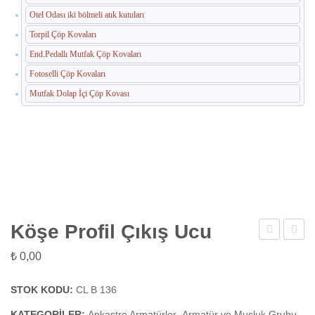
Otel Odası iki bölmeli atık kutuları
Torpil Çöp Kovaları
End.Pedallı Mutfak Çöp Kovaları
Fotoselli Çöp Kovaları
Mutfak Dolap İçi Çöp Kovası
Köşe Profil Çıkış Ucu
mm
Duş
₺
0,00
Dikey
Adapt
Çıkış
STOK KODU:
CL B 136
Ucu
KATEGORILER:
Ankastre Armatürler
,
Armatür ve Musluk Grubu