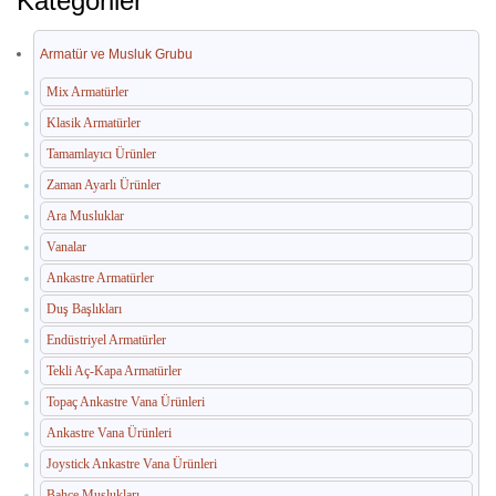
Kategoriler
İç Mekan Çöp Kovaları
Dış Mekan Çöp Kovaları
Armatür ve Musluk Grubu
Küllükler ve Sigara Atık Üniteleri
Mix Armatürler
Klasik Armatürler
El Kurutma Makineleri
Tamamlayıcı Ürünler
🔐 En Güvenilir Adres
Zaman Ayarlı Ürünler
Ara Musluklar
Fotoselli Kağıt Havluluklar
Vanalar
Sabunluklar
Ankastre Armatürler
Duş Başlıkları
Otel Ekipmanları
Endüstriyel Armatürler
Umumi Wc ve Banyo Ekipmanları
Tekli Aç-Kapa Armatürler
Havuz Duş Kulesi & Sahil Duş Kulesi
Topaç Ankastre Vana Ürünleri
Ankastre Vana Ürünleri
Açık Alan Su Çeşmesi(Sebil)
Joystick Ankastre Vana Ürünleri
Medikal Ekipmanlar
Bahçe Muslukları