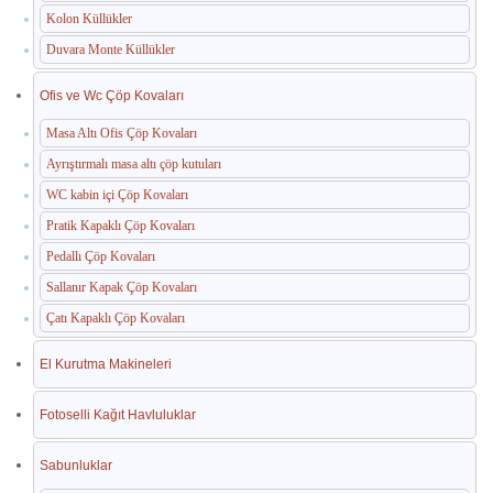
Kolon Küllükler
Duvara Monte Küllükler
Ofis ve Wc Çöp Kovaları
Masa Altı Ofis Çöp Kovaları
Ayrıştırmalı masa altı çöp kutuları
WC kabin içi Çöp Kovaları
Pratik Kapaklı Çöp Kovaları
Pedallı Çöp Kovaları
Sallanır Kapak Çöp Kovaları
Çatı Kapaklı Çöp Kovaları
El Kurutma Makineleri
Fotoselli Kağıt Havluluklar
Sabunluklar