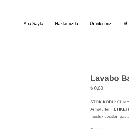
Ana Sayfa
Hakkımızda
Ürünlerimiz
🛒 
Mix Armatürler
Lavabo Bataryası
Lavabo Ba
₺
0,00
STOK KODU:
CL MY
Armatürler
ETIKET
musluk çeşitler
,
pasl