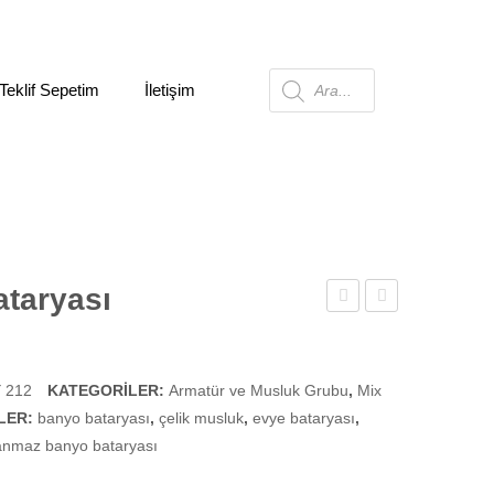
Teklif Sepetim
İletişim
Products
search
taryası
Lavabo
Lavabo
Bataryası
Bataryası
 212
KATEGORILER:
Armatür ve Musluk Grubu
,
Mix
LER:
banyo bataryası
,
çelik musluk
,
evye bataryası
,
anmaz banyo bataryası