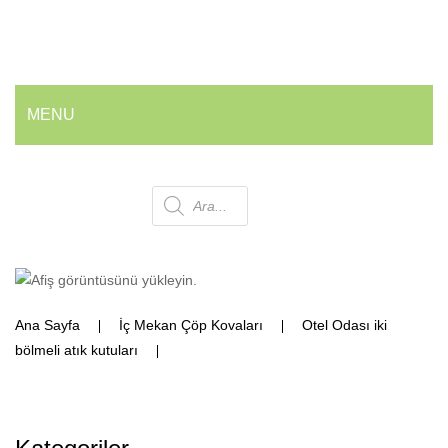
MENU
ANA SAYFA
Products
HAKKIMIZDA
ÜRÜNLERIMIZ
search
💰 En İyi Fiyatlarla
Ana Sayfa
İç Mekan Çöp Kovaları
Otel Odası iki
Armatür ve Musluk Grubu
bölmeli atık kutuları
Masa Altı Dörtlü Atık kovası
Geri Dönüşüm Kovaları
Ofis ve Wc Çöp Kovaları