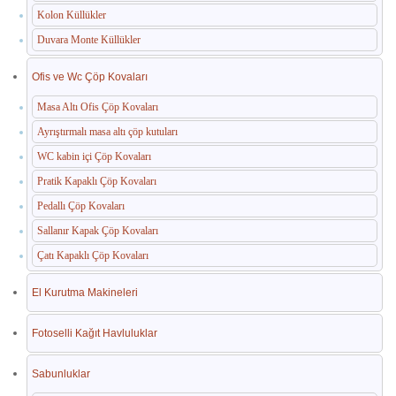
Kolon Küllükler
Duvara Monte Küllükler
Ofis ve Wc Çöp Kovaları
Masa Altı Ofis Çöp Kovaları
Ayrıştırmalı masa altı çöp kutuları
WC kabin içi Çöp Kovaları
Pratik Kapaklı Çöp Kovaları
Pedallı Çöp Kovaları
Sallanır Kapak Çöp Kovaları
Çatı Kapaklı Çöp Kovaları
El Kurutma Makineleri
Fotoselli Kağıt Havluluklar
Sabunluklar