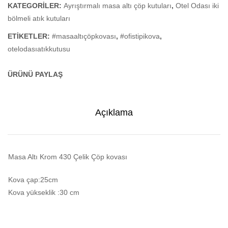
KATEGORILER:
Ayrıştırmalı masa altı çöp kutuları
,
Otel Odası iki
bölmeli atık kutuları
ETIKETLER:
#masaaltıçöpkovası
,
#ofistipikova
,
otelodasıatıkkutusu
ÜRÜNÜ PAYLAŞ
Açıklama
Masa Altı Krom 430 Çelik Çöp kovası
Kova çap:25cm
Kova yükseklik :30 cm