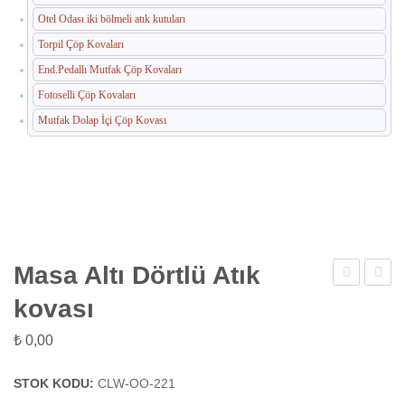
Otel Odası iki bölmeli atık kutuları
Torpil Çöp Kovaları
End.Pedallı Mutfak Çöp Kovaları
Fotoselli Çöp Kovaları
Mutfak Dolap İçi Çöp Kovası
Masa Altı Dörtlü Atık
Altı
Giyin
kovası
Üçlü
Kabini
₺
0,00
Atık
kovası
STOK KODU:
CLW-OO-221