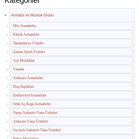
Kategoriler
İç Mekan Çöp Kovaları
Dış Mekan Çöp Kovaları
Armatür ve Musluk Grubu
Küllükler ve Sigara Atık Üniteleri
Mix Armatürler
Klasik Armatürler
El Kurutma Makineleri
Tamamlayıcı Ürünler
🔐 En Güvenilir Adres
Zaman Ayarlı Ürünler
Ara Musluklar
Fotoselli Kağıt Havluluklar
Vanalar
Sabunluklar
Ankastre Armatürler
Duş Başlıkları
Otel Ekipmanları
Endüstriyel Armatürler
Umumi Wc ve Banyo Ekipmanları
Tekli Aç-Kapa Armatürler
Havuz Duş Kulesi & Sahil Duş Kulesi
Topaç Ankastre Vana Ürünleri
Ankastre Vana Ürünleri
Açık Alan Su Çeşmesi(Sebil)
Joystick Ankastre Vana Ürünleri
Medikal Ekipmanlar
Bahçe Muslukları