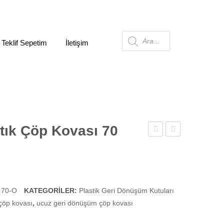
Products
 Teklif Sepetim
İletişim
search
tık Çöp Kovası 70
Atık
Atık
Çöp
Çöp
Kovası
Kovası
70
70
 70-O
KATEGORILER:
Plastik Geri Dönüşüm Kutuları
Litre
Litre
 çöp kovası
,
ucuz geri dönüşüm çöp kovası