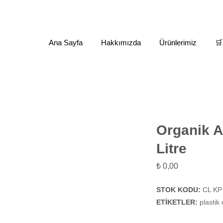
Ana Sayfa
Hakkımızda
Ürünlerimiz
🛒
Plastik Geri Dönüşüm Kutuları
Organik Atık Çöp Kovası 70 Litre
Organik A
Litre
₺
0,00
STOK KODU:
CL KP
ETIKETLER:
plastik