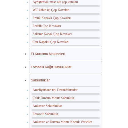
Ayrıştırmalı masa altı çöp kutuları
WC kabin içi Çöp Kovaları
Pratik Kapaklı Çöp Kovaları
Pedallı Çöp Kovaları
Sallanır Kapak Çöp Kovaları
Çatı Kapaklı Çöp Kovaları
El Kurutma Makineleri
Fotoselli Kağıt Havluluklar
Sabunluklar
Ameliyathane tipi Dezanfektanlar
Çelik Duvara Monte Sabunluk
Ankastre Sabunluklar
Fotoselli Sabunluk
Ankastre ve Duvara Monte Köpük Vericiler