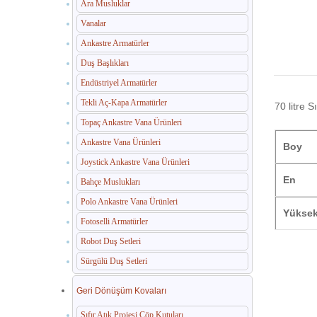
Ara Musluklar
Vanalar
Ankastre Armatürler
Duş Başlıkları
Endüstriyel Armatürler
Tekli Aç-Kapa Armatürler
70 litre S
Topaç Ankastre Vana Ürünleri
Ankastre Vana Ürünleri
Boy
Joystick Ankastre Vana Ürünleri
En
Bahçe Muslukları
Polo Ankastre Vana Ürünleri
Yüksek
Fotoselli Armatürler
Robot Duş Setleri
Sürgülü Duş Setleri
Geri Dönüşüm Kovaları
Sıfır Atık Projesi Çöp Kutuları