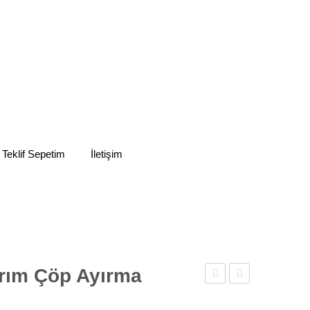
 Teklif Sepetim
İletişim
ma Kutuları
rım Çöp Ayırma
Tasarım
Tasarım