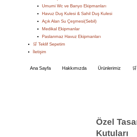
Umumi Wc ve Banyo Ekipmanları
Havuz Duş Kulesi & Sahil Duş Kulesi
Açık Alan Su Çeşmesi(Sebil)
Medikal Ekipmanlar
Paslanmaz Havuz Ekipmanları
🛒 Teklif Sepetim
İletişim
Ana Sayfa
Hakkımızda
Ürünlerimiz
🛒
Özel Tasarım Geri Dönüşüm Çöp Kutuları
Özel Tasarım Çöp Ayır
Özel Tasa
Kutuları