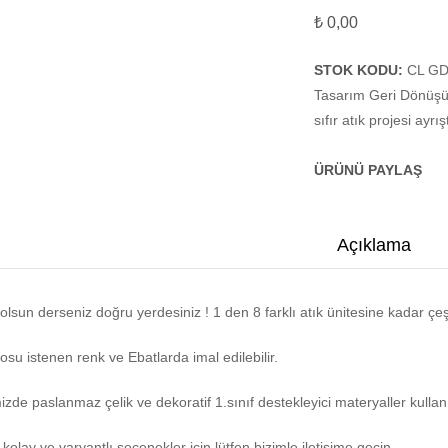
₺
0,00
STOK KODU:
CL GD
Tasarım Geri Dönüşü
sıfır atık projesi ayrı
ÜRÜNÜ PAYLAŞ
Açıklama
olsun derseniz doğru yerdesiniz ! 1 den 8 farklı atık ünitesine kadar çeşit
osu istenen renk ve Ebatlarda imal edilebilir.
izde paslanmaz çelik ve dekoratif 1.sınıf destekleyici materyaller kullan
 kolay ve varyantlı seçenekler için lütfen bizimle iletişime geçin