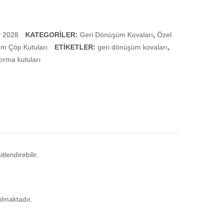
Çöp
Çöp
Ayırma
Ayırma
Kutuları
Kutuları
 2028
KATEGORILER:
Geri Dönüşüm Kovaları
,
Özel
m Çöp Kutuları
ETIKETLER:
geri dönüşüm kovaları
,
ştırma kutuları
lendirebilir.
ılmaktadır.