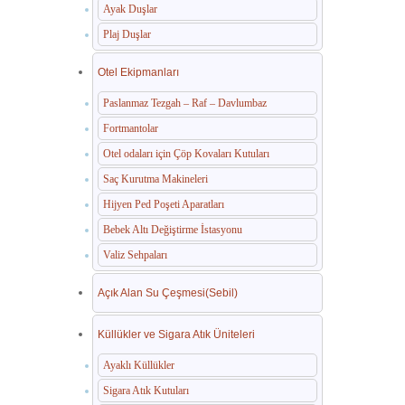
Ayak Duşlar
Plaj Duşlar
Otel Ekipmanları
Paslanmaz Tezgah – Raf – Davlumbaz
Fortmantolar
Otel odaları için Çöp Kovaları Kutuları
Saç Kurutma Makineleri
Hijyen Ped Poşeti Aparatları
Bebek Altı Değiştirme İstasyonu
Valiz Sehpaları
Açık Alan Su Çeşmesi(Sebil)
Küllükler ve Sigara Atık Üniteleri
Ayaklı Küllükler
Sigara Atık Kutuları