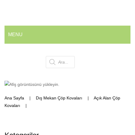
MENU
ANA SAYFA
Products
HAKKIMIZDA
ÜRÜNLERIMIZ
search
💰 En İyi Fiyatlarla
Ana Sayfa
Dış Mekan Çöp Kovaları
Açık Alan Çöp
Armatür ve Musluk Grubu
Kovaları
Park Bahçe Çöp Kovası
Geri Dönüşüm Kovaları
Ofis ve Wc Çöp Kovaları