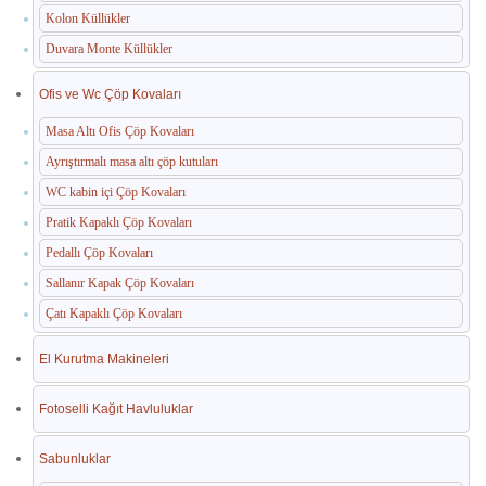
Kolon Küllükler
Duvara Monte Küllükler
Ofis ve Wc Çöp Kovaları
Masa Altı Ofis Çöp Kovaları
Ayrıştırmalı masa altı çöp kutuları
WC kabin içi Çöp Kovaları
Pratik Kapaklı Çöp Kovaları
Pedallı Çöp Kovaları
Sallanır Kapak Çöp Kovaları
Çatı Kapaklı Çöp Kovaları
El Kurutma Makineleri
Fotoselli Kağıt Havluluklar
Sabunluklar