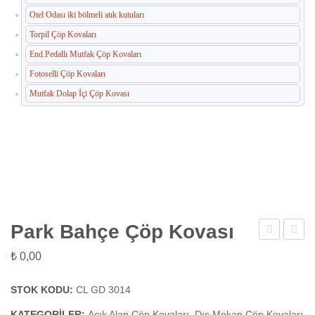
Otel Odası iki bölmeli atık kutuları
Torpil Çöp Kovaları
End.Pedallı Mutfak Çöp Kovaları
Fotoselli Çöp Kovaları
Mutfak Dolap İçi Çöp Kovası
Park Bahçe Çöp Kovası
Bahçe
Bahçe
₺
0,00
Çöp
Çöp
Kovası
Kovas
STOK KODU:
CL GD 3014
KATEGORILER:
Açık Alan Çöp Kovaları
,
Dış Mekan Çöp Kovaları