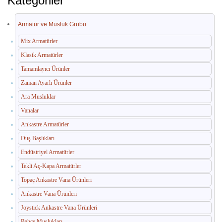
Kategoriler
İç Mekan Çöp Kovaları
Dış Mekan Çöp Kovaları
Armatür ve Musluk Grubu
Küllükler ve Sigara Atık Üniteleri
Mix Armatürler
Klasik Armatürler
El Kurutma Makineleri
Tamamlayıcı Ürünler
🔐 En Güvenilir Adres
Zaman Ayarlı Ürünler
Ara Musluklar
Fotoselli Kağıt Havluluklar
Vanalar
Sabunluklar
Ankastre Armatürler
Duş Başlıkları
Otel Ekipmanları
Endüstriyel Armatürler
Umumi Wc ve Banyo Ekipmanları
Tekli Aç-Kapa Armatürler
Havuz Duş Kulesi & Sahil Duş Kulesi
Topaç Ankastre Vana Ürünleri
Ankastre Vana Ürünleri
Açık Alan Su Çeşmesi(Sebil)
Joystick Ankastre Vana Ürünleri
Medikal Ekipmanlar
Bahçe Muslukları