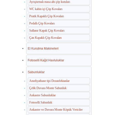
Ayrıştırmalı masa altı çöp kutuları
WC kabin içi Çöp Kovaları
Pratik Kapaklı Çöp Kovaları
Pedallı Çöp Kovaları
Sallanır Kapak Çöp Kovaları
Çatı Kapaklı Çöp Kovaları
El Kurutma Makineleri
Fotoselli Kağıt Havluluklar
Sabunluklar
Ameliyathane tipi Dezanfektanlar
Çelik Duvara Monte Sabunluk
Ankastre Sabunluklar
Fotoselli Sabunluk
Ankastre ve Duvara Monte Köpük Vericiler