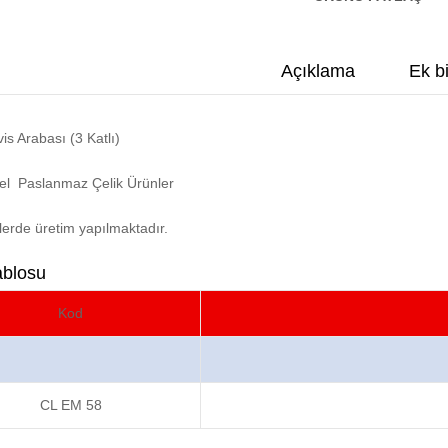
Açıklama
Ek bi
is Arabası (3 Katlı)
yel Paslanmaz Çelik Ürünler
lerde üretim yapılmaktadır.
ablosu
Kod
CL EM 58