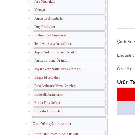
Ara Musluklar
Vanalar
Ankastre Armatürler
Duş Başlıkları
Endüstriyel Armatürler
Çelik Serv
Tekli Aç-Kapa Armatürler
Topaç Ankastre Vana Ürünleri
Endüstri
Ankastre Vana Ürünleri
Özel ölçü
Joystick Ankastre Vana Ürünleri
Bahçe Muslukları
Ürün T
Polo Ankastre Vana Ürünleri
Fotoselli Armatürler
Robot Duş Setleri
Sürgülü Duş Setleri
Geri Dönüşüm Kovaları
Sıfır Atık Projesi Çöp Kutuları