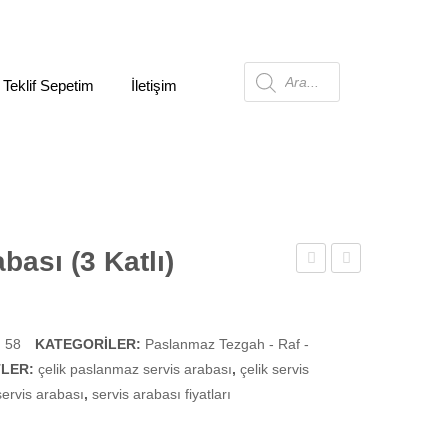
Products
 Teklif Sepetim
İletişim
search
bası (3 Katlı)
Arabası
Arabası
(2
Katlı)
 58
KATEGORILER:
Paslanmaz Tezgah - Raf -
TLER:
çelik paslanmaz servis arabası
,
çelik servis
ervis arabası
,
servis arabası fiyatları