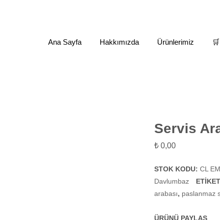
Ana Sayfa
Hakkımızda
Ürünlerimiz
🛒
maz Tezgah - Raf - Davlumbaz
Servis Arabası (3 Katlı)
Servis Ara
₺
0,00
STOK KODU:
CL EM
Davlumbaz
ETIKE
arabası
,
paslanmaz s
ÜRÜNÜ PAYLAŞ