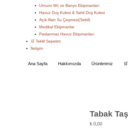
Umumi Wc ve Banyo Ekipmanları
Havuz Duş Kulesi & Sahil Duş Kulesi
Açık Alan Su Çeşmesi(Sebil)
Medikal Ekipmanlar
Paslanmaz Havuz Ekipmanları
🛒 Teklif Sepetim
İletişim
Ana Sayfa
Hakkımızda
Ürünlerimiz
🛒
maz Tezgah - Raf - Davlumbaz
Tabak Taşıma Arabası (Çiftli)
Tabak Taşı
₺
0,00