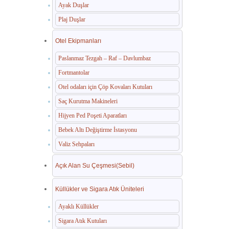
Ayak Duşlar
Plaj Duşlar
Otel Ekipmanları
Paslanmaz Tezgah – Raf – Davlumbaz
Fortmantolar
Otel odaları için Çöp Kovaları Kutuları
Saç Kurutma Makineleri
Hijyen Ped Poşeti Aparatları
Bebek Altı Değiştirme İstasyonu
Valiz Sehpaları
Açık Alan Su Çeşmesi(Sebil)
Küllükler ve Sigara Atık Üniteleri
Ayaklı Küllükler
Sigara Atık Kutuları