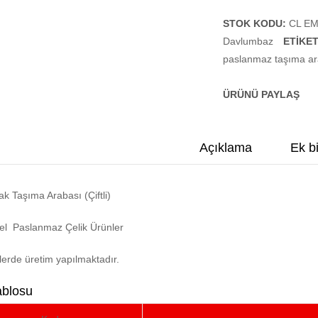
STOK KODU:
CL EM
Davlumbaz
ETIKE
paslanmaz taşıma ar
ÜRÜNÜ PAYLAŞ
Açıklama
Ek bi
ak Taşıma Arabası (Çiftli)
yel Paslanmaz Çelik Ürünler
lerde üretim yapılmaktadır.
ablosu