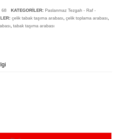
Arabası
Arabası
(Tekli)
 68
KATEGORILER:
Paslanmaz Tezgah - Raf -
TLER:
çelik tabak taşıma arabası
,
çelik toplama arabası
,
abası
,
tabak taşıma arabası
lgi