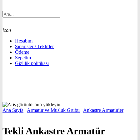
icon
Hesabım
Siparişler / Teklifler
Ödeme
Sepetim
Gizlilik politikası
Ana Sayfa
/
Armatür ve Musluk Grubu
/
Ankastre Armatürler
/
Tekli
Ankastre Armatür
Tekli Ankastre Armatür