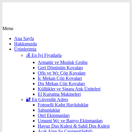
Menu
Ana Sayfa
Hakkımızda
Ürünlerimiz
💰 En İyi Fiyatlarla
Armatür ve Musluk Grubu
Geri Dönüşüm Kovaları
Ofis ve Wc Çöp Kovaları
İç Mekan Çöp Kovaları
Dış Mekan Çöp Kovaları
Küllükler ve Sigara Atık Üniteleri
El Kurutma Makineleri
🔐 En Güvenilir Adres
Fotoselli Kağıt Havluluklar
Sabunluklar
Otel Ekipmanları
Umumi Wc ve Banyo Ekipmanları
Havuz Duş Kulesi & Sahil Duş Kulesi
Açık Alan Su Çeşmesi(Sebil)