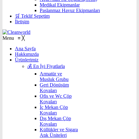
Medikal Ekipmanlar
Paslanmaz Havuz Ekipmanları
🛒 Teklif Sepetim
İletişim
Menu
≡
╳
Ana Sayfa
Hakkımızda
Ürünlerimiz
💰 En İyi Fiyatlarla
Armatür ve
Musluk Grubu
Geri Dönüşüm
Kovaları
Ofis ve Wc Çöp
Kovaları
İç Mekan Çöp
Kovaları
Dış Mekan Çöp
Kovaları
Küllükler ve Sigara
Atık Üniteleri