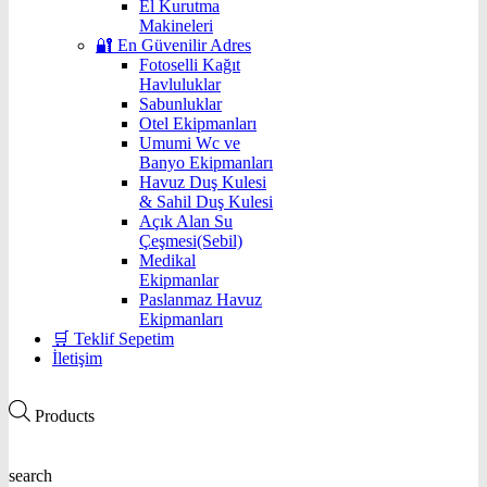
El Kurutma
Makineleri
🔐 En Güvenilir Adres
Fotoselli Kağıt
Havluluklar
Sabunluklar
Otel Ekipmanları
Umumi Wc ve
Banyo Ekipmanları
Havuz Duş Kulesi
& Sahil Duş Kulesi
Açık Alan Su
Çeşmesi(Sebil)
Medikal
Ekipmanlar
Paslanmaz Havuz
Ekipmanları
🛒 Teklif Sepetim
İletişim
Products
search