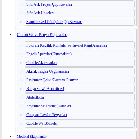
Sıfır Atık Projesi Çöp Kovaları
Sıfır Atık Üniteleri
Standart Geri Dönüşüm Çöp Kovaları
Umumi Wc ve Banyo Ekipmanları
Fotoselli Kağıtlık Kombiler ve Tuvalet Kağıt Aparatları
Engelli Aparatları(Tutamakları)
Cubicle Aksesuarları
Akrilik Tezgah Uygulamaları
Paslanmaz Çelik Klozet ve Pisuvar
Banyo ve Wc Armatürleri
Abdestlikler
Soyunma ve Emanet Dolapları
Compact Lavabo Tezgahları
Cubicle Wc Bölmeler
Medikal Ekipmanlar