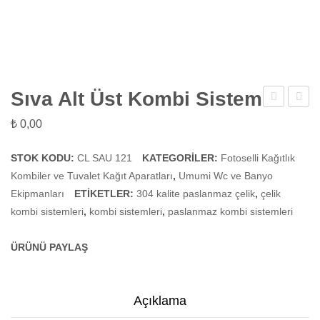
Sıva Alt Üst Kombi Sistem
Alt
Stoper
₺
0,00
Üst
Kombi
STOK KODU:
CL SAU 121
KATEGORILER:
Fotoselli Kağıtlık
Kombiler ve Tuvalet Kağıt Aparatları
,
Umumi Wc ve Banyo
Sistem
Ekipmanları
ETIKETLER:
304 kalite paslanmaz çelik
,
çelik
kombi sistemleri
,
kombi sistemleri
,
paslanmaz kombi sistemleri
ÜRÜNÜ PAYLAŞ
Açıklama