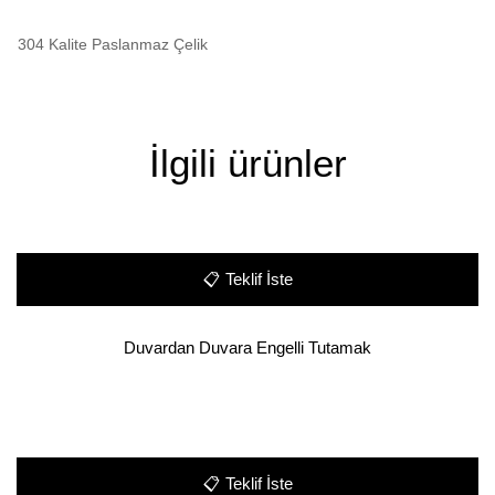
304 Kalite Paslanmaz Çelik
İlgili ürünler
📋
Teklif İste
Duvardan Duvara Engelli Tutamak
📋
Teklif İste