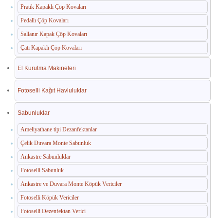
Pratik Kapaklı Çöp Kovaları
Pedallı Çöp Kovaları
Sallanır Kapak Çöp Kovaları
Çatı Kapaklı Çöp Kovaları
El Kurutma Makineleri
Fotoselli Kağıt Havluluklar
Sabunluklar
Ameliyathane tipi Dezanfektanlar
Çelik Duvara Monte Sabunluk
Ankastre Sabunluklar
Fotoselli Sabunluk
Ankastre ve Duvara Monte Köpük Vericiler
Fotoselli Köpük Vericiler
Fotoselli Dezenfektan Verici