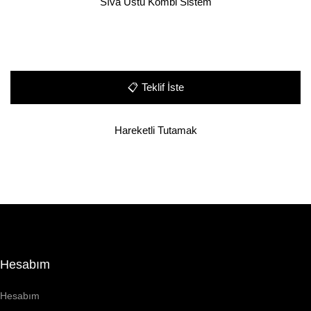
Sıva Üstü Kombi Sistem
📋
Teklif İste
Hareketli Tutamak
Hesabım
Hesabım