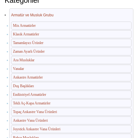
Kategoriler
İç Mekan Çöp Kovaları
Dış Mekan Çöp Kovaları
Armatür ve Musluk Grubu
Küllükler ve Sigara Atık Üniteleri
Mix Armatürler
Klasik Armatürler
El Kurutma Makineleri
Tamamlayıcı Ürünler
🔐 En Güvenilir Adres
Zaman Ayarlı Ürünler
Ara Musluklar
Fotoselli Kağıt Havluluklar
Vanalar
Sabunluklar
Ankastre Armatürler
Duş Başlıkları
Otel Ekipmanları
Endüstriyel Armatürler
Umumi Wc ve Banyo Ekipmanları
Tekli Aç-Kapa Armatürler
Havuz Duş Kulesi & Sahil Duş Kulesi
Topaç Ankastre Vana Ürünleri
Ankastre Vana Ürünleri
Açık Alan Su Çeşmesi(Sebil)
Joystick Ankastre Vana Ürünleri
Medikal Ekipmanlar
Bahçe Muslukları