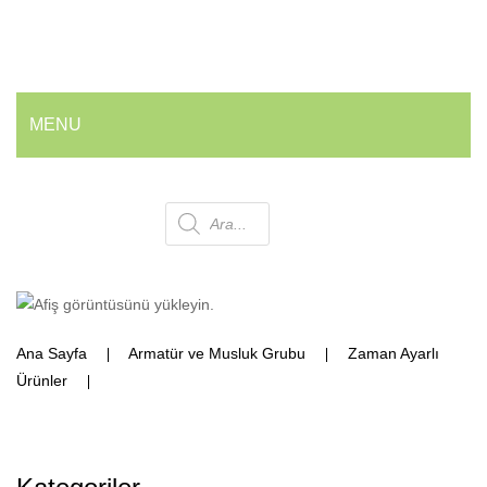
MENU
ANA SAYFA
Products
HAKKIMIZDA
ÜRÜNLERIMIZ
search
💰 En İyi Fiyatlarla
Ana Sayfa
Armatür ve Musluk Grubu
Zaman Ayarlı
Armatür ve Musluk Grubu
Ürünler
22 mm Pişirme Borusu
Geri Dönüşüm Kovaları
Ofis ve Wc Çöp Kovaları