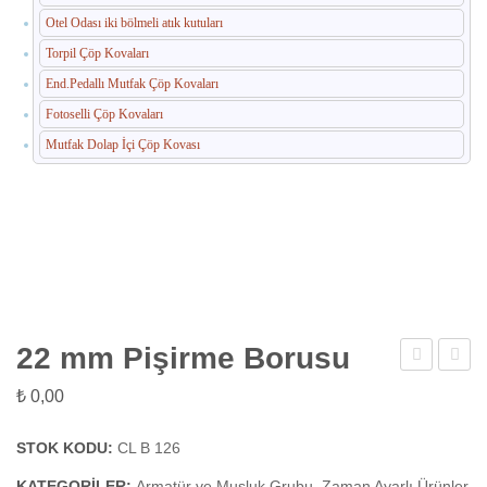
Otel Odası iki bölmeli atık kutuları
Torpil Çöp Kovaları
End.Pedallı Mutfak Çöp Kovaları
Fotoselli Çöp Kovaları
Mutfak Dolap İçi Çöp Kovası
22 mm Pişirme Borusu
mm
PPRC
₺
0,00
Yağ
Sıvaalt
Boşaltma
Bas
STOK KODU:
CL B 126
Borusu
KATEGORILER:
Armatür ve Musluk Grubu
,
Zaman Ayarlı Ürünler