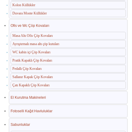
Kolon Küllükler
Duvara Monte Küllükler
Ofis ve Wc Çöp Kovaları
Masa Altı Ofis Çöp Kovaları
Ayrıştırmalı masa altı çöp kutuları
WC kabin içi Çöp Kovaları
Pratik Kapaklı Çöp Kovaları
Pedallı Çöp Kovaları
Sallanır Kapak Çöp Kovaları
Çatı Kapaklı Çöp Kovaları
El Kurutma Makineleri
Fotoselli Kağıt Havluluklar
Sabunluklar