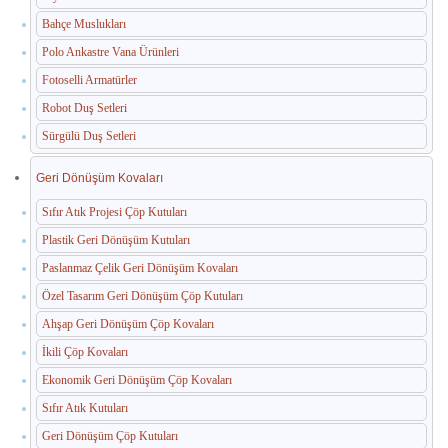
Bahçe Muslukları
Paslanmaz Havuz Ekipmanları
Polo Ankastre Vana Ürünleri
🛒 TEKLIF SEPETIM
Fotoselli Armatürler
Robot Duş Setleri
İLETIŞIM
Sürgülü Duş Setleri
Geri Dönüşüm Kovaları
Sıfır Atık Projesi Çöp Kutuları
Plastik Geri Dönüşüm Kutuları
Paslanmaz Çelik Geri Dönüşüm Kovaları
Özel Tasarım Geri Dönüşüm Çöp Kutuları
Ahşap Geri Dönüşüm Çöp Kovaları
İkili Çöp Kovaları
Ekonomik Geri Dönüşüm Çöp Kovaları
Sıfır Atık Kutuları
Geri Dönüşüm Çöp Kutuları