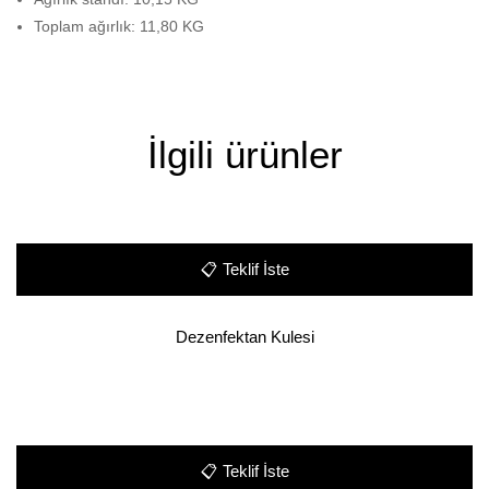
Toplam ağırlık: 11,80 KG
İlgili ürünler
📋
Teklif İste
Dezenfektan Kulesi
📋
Teklif İste