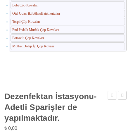
Lobi Çöp Kovaları
Otel Odası iki bölmeli atık kutuları
Torpil Çöp Kovaları
End.Pedallı Mutfak Çöp Kovaları
Fotoselli Çöp Kovaları
Mutfak Dolap İçi Çöp Kovası
Dezenfektan İstasyonu-
İstasyonu+A
İstasy
Adetli Sparişler de
Ünitesi
Adetli
yapılmaktadır.
Spariş
de
₺
0,00