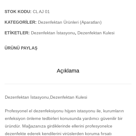
yapılm
STOK KODU:
CL AJ 01
KATEGORILER:
Dezenfektan Ürünleri (Aparatları)
ETIKETLER:
Dezenfektan İstasyonu
,
Dezenfektan Kulesi
ÜRÜNÜ PAYLAŞ
Açıklama
Dezenfektan İstasyonu,Dezenfektan Kulesi
Profesyonel el dezenfeksiyonu hijyen istasyonu ile, kurumların
enfeksiyon önleme tedbirleri konusunda yardımcı güvenilir bir
üründür. Mağazanıza girdiklerinde ellerini profesyonelce
dezenfekte ederek kendilerini virüslerden koruma fırsatı