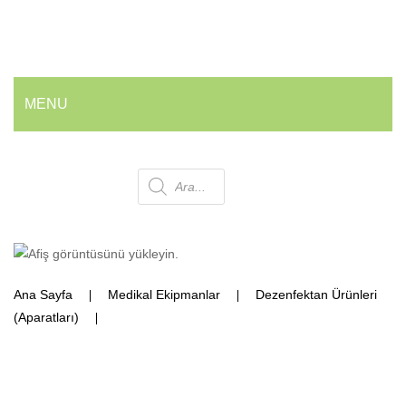
MENU
ANA SAYFA
Products
HAKKIMIZDA
ÜRÜNLERIMIZ
search
💰 En İyi Fiyatlarla
Ana Sayfa
Medikal Ekipmanlar
Dezenfektan Ürünleri
Armatür ve Musluk Grubu
(Aparatları)
Dezenfektan İstasyonu-Adetli Sparişler de
Geri Dönüşüm Kovaları
yapılmaktadır.
Ofis ve Wc Çöp Kovaları