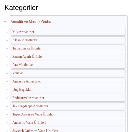
İç Mekan Çöp Kovaları
Kategoriler
Dış Mekan Çöp Kovaları
Armatür ve Musluk Grubu
Küllükler ve Sigara Atık Üniteleri
Mix Armatürler
El Kurutma Makineleri
Klasik Armatürler
🔐 En Güvenilir Adres
Tamamlayıcı Ürünler
Zaman Ayarlı Ürünler
Fotoselli Kağıt Havluluklar
Ara Musluklar
Sabunluklar
Vanalar
Ankastre Armatürler
Otel Ekipmanları
Duş Başlıkları
Umumi Wc ve Banyo Ekipmanları
Endüstriyel Armatürler
Tekli Aç-Kapa Armatürler
Havuz Duş Kulesi & Sahil Duş Kulesi
Topaç Ankastre Vana Ürünleri
Açık Alan Su Çeşmesi(Sebil)
Ankastre Vana Ürünleri
Medikal Ekipmanlar
Joystick Ankastre Vana Ürünleri