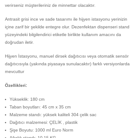
verirseniz müşterileriniz de minnettar olacaktır.
Antrasit grisi ince ve sade tasarımı ile hijyen istasyonu yerinizin
içine zarif bir şekilde entegre olur. Dezenfektan dispenseri stand
yüzeyindeki bilgilendirici etiketle birlikte kullanım amacını da
doğrudan iletir.
Hijyen İstasyonu, manuel dirsek dağıtıcısı veya otomatik sensör
dağıtıcısıyla (yakında piyasaya sunulacaktır) farklı versiyonlarda
mevcuttur
Özellikleri:
Yükseklik: 180 cm
Taban boyutları: 45 cm x 35 cm
Malzeme standı: yüksek kaliteli 304 çelik sac
Dağıtıcı malzemesi: ÇELİK , plastik
Şişe Boyutu: 1000 ml Euro Norm
Ağırlık standı: 10,15 KG