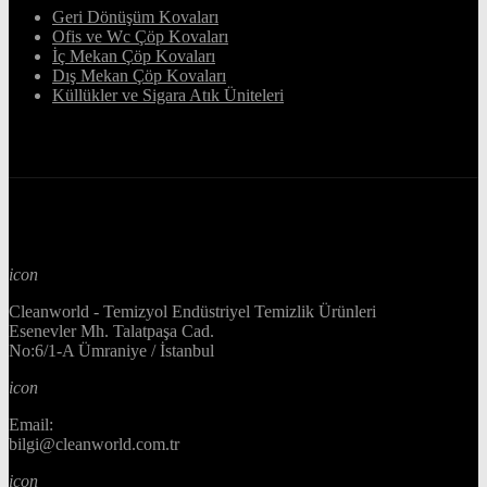
Geri Dönüşüm Kovaları
Ofis ve Wc Çöp Kovaları
İç Mekan Çöp Kovaları
Dış Mekan Çöp Kovaları
Küllükler ve Sigara Atık Üniteleri
icon
Cleanworld - Temizyol Endüstriyel Temizlik Ürünleri
Esenevler Mh. Talatpaşa Cad.
No:6/1-A Ümraniye / İstanbul
icon
Email:
bilgi@cleanworld.com.tr
icon