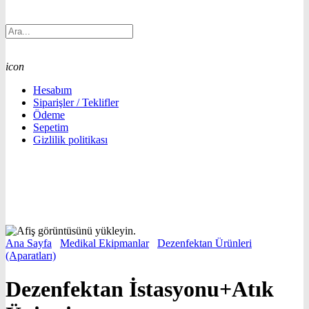
icon
Hesabım
Siparişler / Teklifler
Ödeme
Sepetim
Gizlilik politikası
Ana Sayfa
/
Medikal Ekipmanlar
/
Dezenfektan Ürünleri
(Aparatları)
/
Dezenfektan İstasyonu+Atık Ünitesi
Dezenfektan İstasyonu+Atık