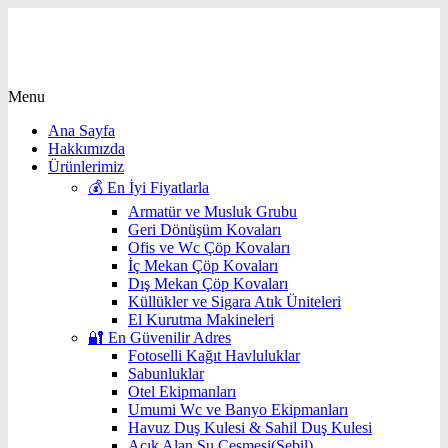
Menu
Ana Sayfa
Hakkımızda
Ürünlerimiz
💰 En İyi Fiyatlarla
Armatür ve Musluk Grubu
Geri Dönüşüm Kovaları
Ofis ve Wc Çöp Kovaları
İç Mekan Çöp Kovaları
Dış Mekan Çöp Kovaları
Küllükler ve Sigara Atık Üniteleri
El Kurutma Makineleri
🔐 En Güvenilir Adres
Fotoselli Kağıt Havluluklar
Sabunluklar
Otel Ekipmanları
Umumi Wc ve Banyo Ekipmanları
Havuz Duş Kulesi & Sahil Duş Kulesi
Açık Alan Su Çeşmesi(Sebil)