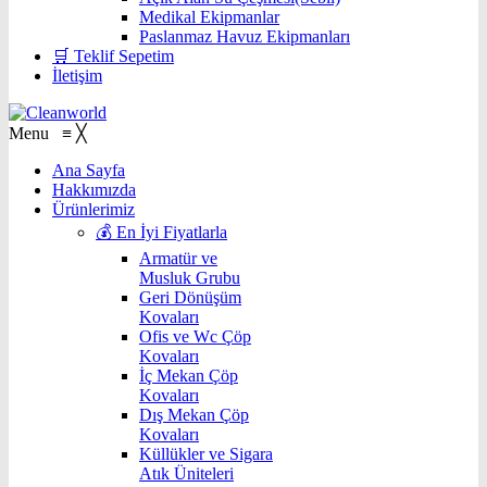
Medikal Ekipmanlar
Paslanmaz Havuz Ekipmanları
🛒 Teklif Sepetim
İletişim
Menu
≡
╳
Ana Sayfa
Hakkımızda
Ürünlerimiz
💰 En İyi Fiyatlarla
Armatür ve
Musluk Grubu
Geri Dönüşüm
Kovaları
Ofis ve Wc Çöp
Kovaları
İç Mekan Çöp
Kovaları
Dış Mekan Çöp
Kovaları
Küllükler ve Sigara
Atık Üniteleri