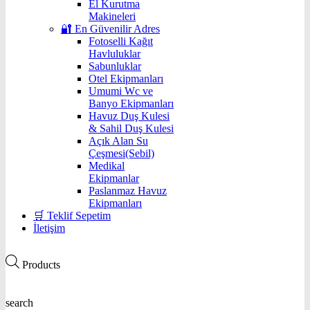
El Kurutma
Makineleri
🔐 En Güvenilir Adres
Fotoselli Kağıt
Havluluklar
Sabunluklar
Otel Ekipmanları
Umumi Wc ve
Banyo Ekipmanları
Havuz Duş Kulesi
& Sahil Duş Kulesi
Açık Alan Su
Çeşmesi(Sebil)
Medikal
Ekipmanlar
Paslanmaz Havuz
Ekipmanları
🛒 Teklif Sepetim
İletişim
Products
search