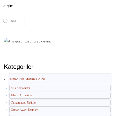
İletişim
Products
Ana Sayfa
Otel Ekipmanları
Paslanmaz
Tezgah - Raf - Davlumbaz
Kazan Yıkama Evyesi
search
(Izgara Tablalı)
Kategoriler
Armatür ve Musluk Grubu
Mix Armatürler
Klasik Armatürler
Tamamlayıcı Ürünler
Zaman Ayarlı Ürünler