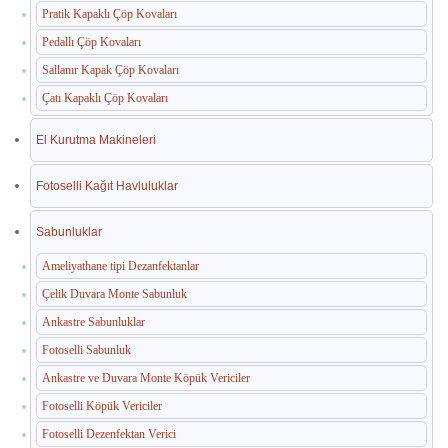
Pratik Kapaklı Çöp Kovaları
Pedallı Çöp Kovaları
Sallanır Kapak Çöp Kovaları
Çatı Kapaklı Çöp Kovaları
El Kurutma Makineleri
Fotoselli Kağıt Havluluklar
Sabunluklar
Ameliyathane tipi Dezanfektanlar
Çelik Duvara Monte Sabunluk
Ankastre Sabunluklar
Fotoselli Sabunluk
Ankastre ve Duvara Monte Köpük Vericiler
Fotoselli Köpük Vericiler
Fotoselli Dezenfektan Verici