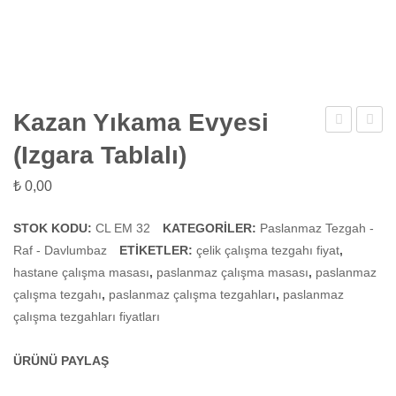
Kazan Yıkama Evyesi
Sıyırma
Alma
(Izgara Tablalı)
Tezgahı
Tezgah
₺
0,00
STOK KODU:
CL EM 32
KATEGORILER:
Paslanmaz Tezgah -
Raf - Davlumbaz
ETIKETLER:
çelik çalışma tezgahı fiyat
,
hastane çalışma masası
,
paslanmaz çalışma masası
,
paslanmaz
çalışma tezgahı
,
paslanmaz çalışma tezgahları
,
paslanmaz
çalışma tezgahları fiyatları
ÜRÜNÜ PAYLAŞ