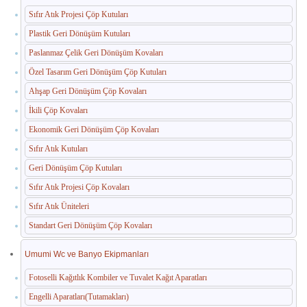
Sıfır Atık Projesi Çöp Kutuları
Paslanmaz Havuz Ekipmanları
Plastik Geri Dönüşüm Kutuları
🛒 TEKLIF SEPETIM
Paslanmaz Çelik Geri Dönüşüm Kovaları
Özel Tasarım Geri Dönüşüm Çöp Kutuları
İLETIŞIM
Ahşap Geri Dönüşüm Çöp Kovaları
İkili Çöp Kovaları
Ekonomik Geri Dönüşüm Çöp Kovaları
Sıfır Atık Kutuları
Geri Dönüşüm Çöp Kutuları
Sıfır Atık Projesi Çöp Kovaları
Sıfır Atık Üniteleri
Standart Geri Dönüşüm Çöp Kovaları
Umumi Wc ve Banyo Ekipmanları
Fotoselli Kağıtlık Kombiler ve Tuvalet Kağıt Aparatları
Engelli Aparatları(Tutamakları)