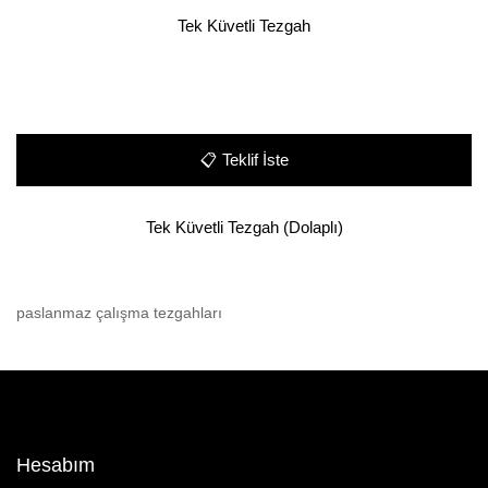
Tek Küvetli Tezgah
📋
Teklif İste
Tek Küvetli Tezgah (Dolaplı)
paslanmaz çalışma tezgahları
Hesabım