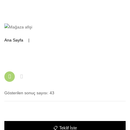
Ana Sayfa
Ürünler “paslanmaz çalışma tezgahları” olarak
etiketlendi
Gösterilen sonuç sayısı: 43
📋
Teklif İste