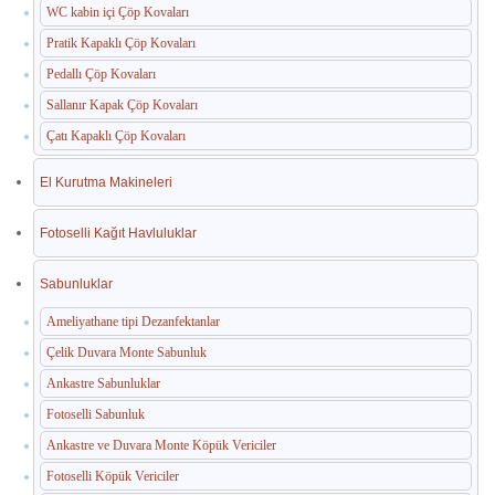
WC kabin içi Çöp Kovaları
Pratik Kapaklı Çöp Kovaları
Pedallı Çöp Kovaları
Sallanır Kapak Çöp Kovaları
Çatı Kapaklı Çöp Kovaları
El Kurutma Makineleri
Fotoselli Kağıt Havluluklar
Sabunluklar
Ameliyathane tipi Dezanfektanlar
Çelik Duvara Monte Sabunluk
Ankastre Sabunluklar
Fotoselli Sabunluk
Ankastre ve Duvara Monte Köpük Vericiler
Fotoselli Köpük Vericiler