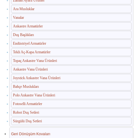
Zaman Ayarlı Ürünler
İç Mekan Çöp Kovaları
Ara Musluklar
Dış Mekan Çöp Kovaları
Vanalar
Küllükler ve Sigara Atık Üniteleri
Ankastre Armatürler
Duş Başlıkları
El Kurutma Makineleri
Endüstriyel Armatürler
🔐 En Güvenilir Adres
Tekli Aç-Kapa Armatürler
Topaç Ankastre Vana Ürünleri
Fotoselli Kağıt Havluluklar
Ankastre Vana Ürünleri
Sabunluklar
Joystick Ankastre Vana Ürünleri
Bahçe Muslukları
Otel Ekipmanları
Polo Ankastre Vana Ürünleri
Umumi Wc ve Banyo Ekipmanları
Fotoselli Armatürler
Havuz Duş Kulesi & Sahil Duş Kulesi
Robot Duş Setleri
Sürgülü Duş Setleri
Açık Alan Su Çeşmesi(Sebil)
Geri Dönüşüm Kovaları
Medikal Ekipmanlar