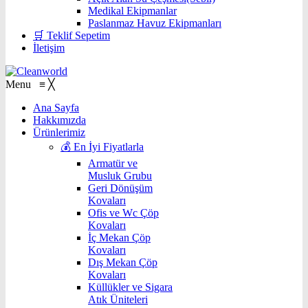
Medikal Ekipmanlar
Paslanmaz Havuz Ekipmanları
🛒 Teklif Sepetim
İletişim
Menu
≡
╳
Ana Sayfa
Hakkımızda
Ürünlerimiz
💰 En İyi Fiyatlarla
Armatür ve
Musluk Grubu
Geri Dönüşüm
Kovaları
Ofis ve Wc Çöp
Kovaları
İç Mekan Çöp
Kovaları
Dış Mekan Çöp
Kovaları
Küllükler ve Sigara
Atık Üniteleri