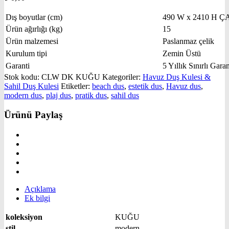
Dış boyutlar (cm)
490 W x 2410 H Ç
Ürün ağırlığı (kg)
15
Ürün malzemesi
Paslanmaz çelik
Kurulum tipi
Zemin Üstü
Garanti
5 Yıllık Sınırlı Garan
Stok kodu:
CLW DK KUĞU
Kategoriler:
Havuz Duş Kulesi &
Sahil Duş Kulesi
Etiketler:
beach dus
,
estetik dus
,
Havuz dus
,
modern dus
,
plaj dus
,
pratik dus
,
sahil dus
Ürünü Paylaş
Açıklama
Ek bilgi
koleksiyon
KUĞU
stil
modern