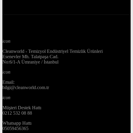
icon
Cleanworld - Temizyol Endüstriyel Temizlik Ürünleri
Esenevler Mh. Talatpaşa Cad.
No:6/1-A Ümraniye / İstanbul
icon
Email:
bilgi@cleanworld.com.tr
icon
Müşteri Destek Hattı
0212 532 08 88
Whatsapp Hattı
05059456365