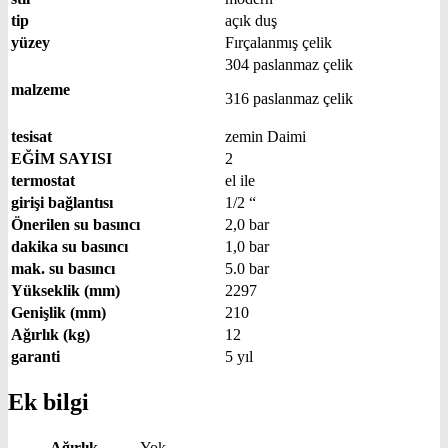
tip
açık duş
yüzey
Fırçalanmış çelik
304 paslanmaz çelik
malzeme
316 paslanmaz çelik
tesisat
zemin Daimi
EĞİM SAYISI
2
termostat
el ile
girişi bağlantısı
1/2 “
Önerilen su basıncı
2,0 bar
dakika su basıncı
1,0 bar
mak. su basıncı
5.0 bar
Yükseklik (mm)
2297
Genişlik (mm)
210
Ağırlık (kg)
12
garanti
5 yıl
Ek bilgi
Ağırlık
Yok