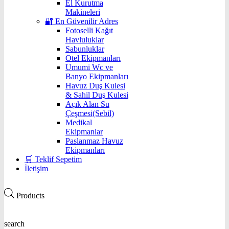
El Kurutma
Makineleri
🔐 En Güvenilir Adres
Fotoselli Kağıt
Havluluklar
Sabunluklar
Otel Ekipmanları
Umumi Wc ve
Banyo Ekipmanları
Havuz Duş Kulesi
& Sahil Duş Kulesi
Açık Alan Su
Çeşmesi(Sebil)
Medikal
Ekipmanlar
Paslanmaz Havuz
Ekipmanları
🛒 Teklif Sepetim
İletişim
Products
search