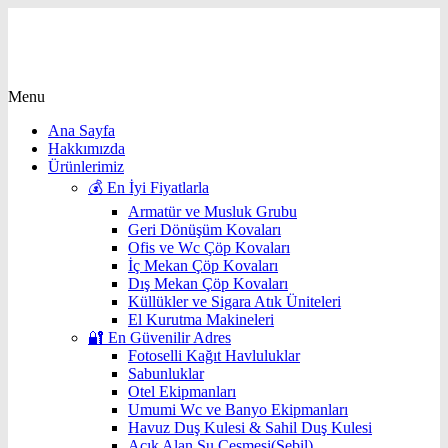
Menu
Ana Sayfa
Hakkımızda
Ürünlerimiz
💰 En İyi Fiyatlarla
Armatür ve Musluk Grubu
Geri Dönüşüm Kovaları
Ofis ve Wc Çöp Kovaları
İç Mekan Çöp Kovaları
Dış Mekan Çöp Kovaları
Küllükler ve Sigara Atık Üniteleri
El Kurutma Makineleri
🔐 En Güvenilir Adres
Fotoselli Kağıt Havluluklar
Sabunluklar
Otel Ekipmanları
Umumi Wc ve Banyo Ekipmanları
Havuz Duş Kulesi & Sahil Duş Kulesi
Açık Alan Su Çeşmesi(Sebil)