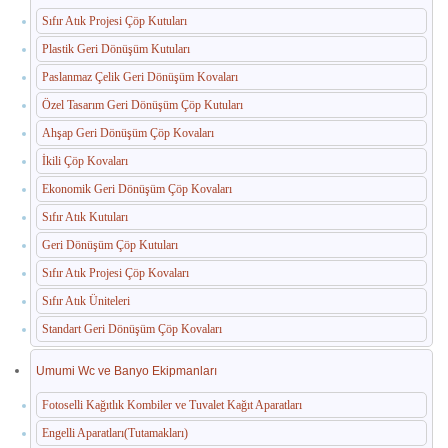
Sıfır Atık Projesi Çöp Kutuları
Paslanmaz Havuz Ekipmanları
Plastik Geri Dönüşüm Kutuları
🛒 TEKLIF SEPETIM
Paslanmaz Çelik Geri Dönüşüm Kovaları
Özel Tasarım Geri Dönüşüm Çöp Kutuları
İLETIŞIM
Ahşap Geri Dönüşüm Çöp Kovaları
İkili Çöp Kovaları
Ekonomik Geri Dönüşüm Çöp Kovaları
Sıfır Atık Kutuları
Geri Dönüşüm Çöp Kutuları
Sıfır Atık Projesi Çöp Kovaları
Sıfır Atık Üniteleri
Standart Geri Dönüşüm Çöp Kovaları
Umumi Wc ve Banyo Ekipmanları
Fotoselli Kağıtlık Kombiler ve Tuvalet Kağıt Aparatları
Engelli Aparatları(Tutamakları)