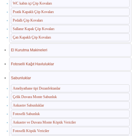
WC kabin içi Çöp Kovaları
Pratik Kapaklı Çöp Kovaları
Pedallı Çöp Kovaları
Sallanır Kapak Çöp Kovaları
Çatı Kapaklı Çöp Kovaları
El Kurutma Makineleri
Fotoselli Kağıt Havluluklar
Sabunluklar
Ameliyathane tipi Dezanfektanlar
Çelik Duvara Monte Sabunluk
Ankastre Sabunluklar
Fotoselli Sabunluk
Ankastre ve Duvara Monte Köpük Vericiler
Fotoselli Köpük Vericiler