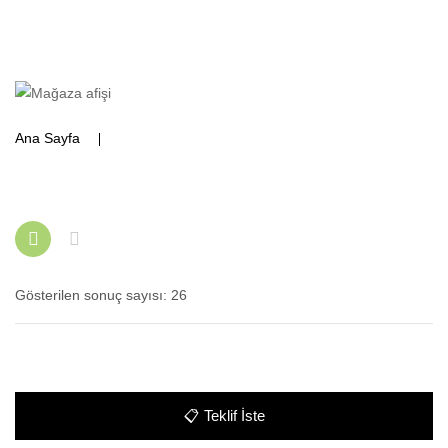
Ana Sayfa
Ürünler “Havuz dus” olarak etiketlendi
Gösterilen sonuç sayısı: 26
📋
Teklif İste