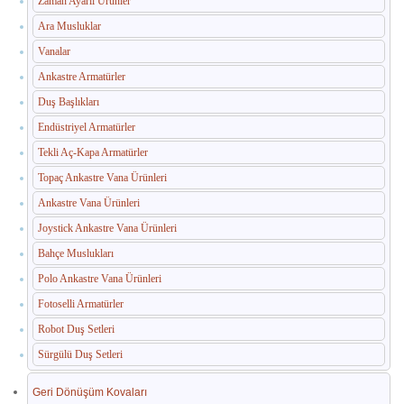
Zaman Ayarlı Ürünler
İç Mekan Çöp Kovaları
Ara Musluklar
Dış Mekan Çöp Kovaları
Vanalar
Küllükler ve Sigara Atık Üniteleri
Ankastre Armatürler
Duş Başlıkları
El Kurutma Makineleri
Endüstriyel Armatürler
🔐 En Güvenilir Adres
Tekli Aç-Kapa Armatürler
Topaç Ankastre Vana Ürünleri
Fotoselli Kağıt Havluluklar
Ankastre Vana Ürünleri
Sabunluklar
Joystick Ankastre Vana Ürünleri
Bahçe Muslukları
Otel Ekipmanları
Polo Ankastre Vana Ürünleri
Umumi Wc ve Banyo Ekipmanları
Fotoselli Armatürler
Havuz Duş Kulesi & Sahil Duş Kulesi
Robot Duş Setleri
Sürgülü Duş Setleri
Açık Alan Su Çeşmesi(Sebil)
Geri Dönüşüm Kovaları
Medikal Ekipmanlar