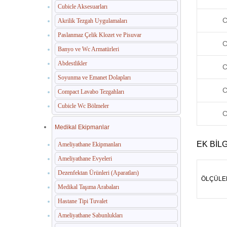
Cubicle Aksesuarları
C
Akrilik Tezgah Uygulamaları
Paslanmaz Çelik Klozet ve Pisuvar
C
Banyo ve Wc Armatürleri
Abdestlikler
C
Soyunma ve Emanet Dolapları
C
Compact Lavabo Tezgahları
Cubicle Wc Bölmeler
C
Medikal Ekipmanlar
EK BILG
Ameliyathane Ekipmanları
Ameliyathane Evyeleri
Dezenfektan Ürünleri (Aparatları)
ÖLÇÜLE
Medikal Taşıma Arabaları
Hastane Tipi Tuvalet
Ameliyathane Sabunlukları