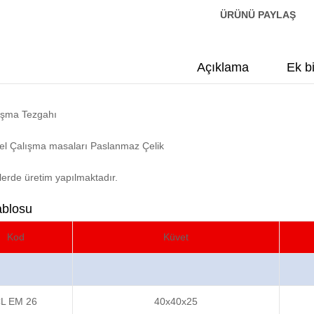
ÜRÜNÜ PAYLAŞ
Açıklama
Ek bi
lışma Tezgahı
yel Çalışma masaları Paslanmaz Çelik
lerde üretim yapılmaktadır.
ablosu
Kod
Küvet
L EM 26
40x40x25