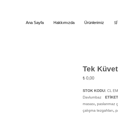
Ana Sayfa
Hakkımızda
Ürünlerimiz
🛒
maz Tezgah - Raf - Davlumbaz
Tek Küvetli Tezgah (Dolaplı)
Tek Küvetl
₺
0,00
STOK KODU:
CL EM
Davlumbaz
ETIKE
masası
,
paslanmaz ç
çalışma tezgahları
,
p