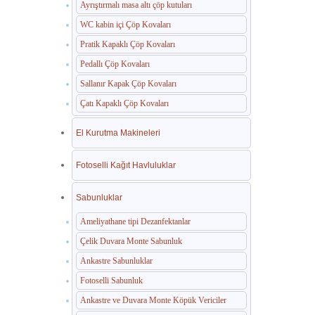
Ayrıştırmalı masa altı çöp kutuları
WC kabin içi Çöp Kovaları
Pratik Kapaklı Çöp Kovaları
Pedallı Çöp Kovaları
Sallanır Kapak Çöp Kovaları
Çatı Kapaklı Çöp Kovaları
El Kurutma Makineleri
Fotoselli Kağıt Havluluklar
Sabunluklar
Ameliyathane tipi Dezanfektanlar
Çelik Duvara Monte Sabunluk
Ankastre Sabunluklar
Fotoselli Sabunluk
Ankastre ve Duvara Monte Köpük Vericiler