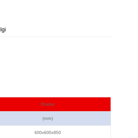
lgi
Ebatlar
(mm)
600x600x850