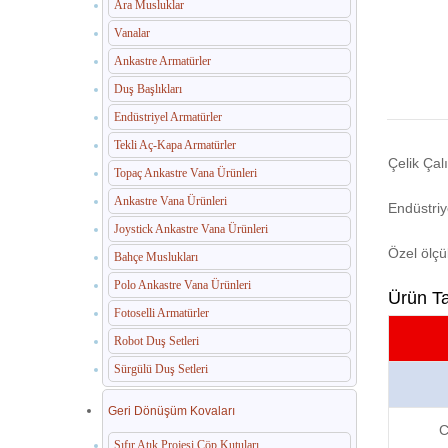
Ara Musluklar
Vanalar
Ankastre Armatürler
Duş Başlıkları
Endüstriyel Armatürler
Tekli Aç-Kapa Armatürler
Çelik Ça
Topaç Ankastre Vana Ürünleri
Ankastre Vana Ürünleri
Endüstri
Joystick Ankastre Vana Ürünleri
Özel ölçü
Bahçe Muslukları
Polo Ankastre Vana Ürünleri
Ürün T
Fotoselli Armatürler
Robot Duş Setleri
Sürgülü Duş Setleri
Geri Dönüşüm Kovaları
C
Sıfır Atık Projesi Çöp Kutuları