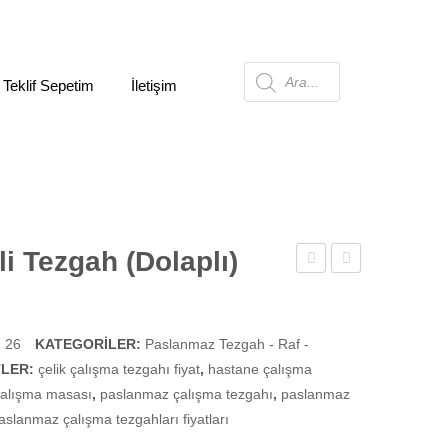
Products
 Teklif Sepetim
İletişim
search
i Tezgah (Dolaplı)
Küvetli
Küvetli
Tezgah
Tezgah
 26
KATEGORILER:
Paslanmaz Tezgah - Raf -
TLER:
çelik çalışma tezgahı fiyat
,
hastane çalışma
alışma masası
,
paslanmaz çalışma tezgahı
,
paslanmaz
aslanmaz çalışma tezgahları fiyatları