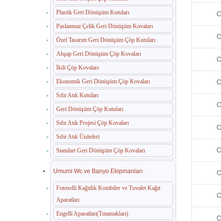
Plastik Geri Dönüşüm Kutuları
C
Paslanmaz Çelik Geri Dönüşüm Kovaları
C
Özel Tasarım Geri Dönüşüm Çöp Kutuları
Ahşap Geri Dönüşüm Çöp Kovaları
C
İkili Çöp Kovaları
Ekonomik Geri Dönüşüm Çöp Kovaları
C
Sıfır Atık Kutuları
C
Geri Dönüşüm Çöp Kutuları
Sıfır Atık Projesi Çöp Kovaları
C
Sıfır Atık Üniteleri
C
Standart Geri Dönüşüm Çöp Kovaları
Umumi Wc ve Banyo Ekipmanları
C
Fotoselli Kağıtlık Kombiler ve Tuvalet Kağıt
C
Aparatları
Engelli Aparatları(Tutamakları)
C