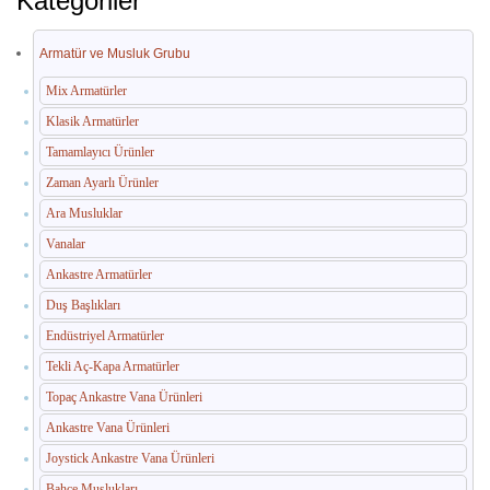
Kategoriler
İç Mekan Çöp Kovaları
Dış Mekan Çöp Kovaları
Armatür ve Musluk Grubu
Küllükler ve Sigara Atık Üniteleri
Mix Armatürler
Klasik Armatürler
El Kurutma Makineleri
Tamamlayıcı Ürünler
🔐 En Güvenilir Adres
Zaman Ayarlı Ürünler
Ara Musluklar
Fotoselli Kağıt Havluluklar
Vanalar
Sabunluklar
Ankastre Armatürler
Duş Başlıkları
Otel Ekipmanları
Endüstriyel Armatürler
Umumi Wc ve Banyo Ekipmanları
Tekli Aç-Kapa Armatürler
Havuz Duş Kulesi & Sahil Duş Kulesi
Topaç Ankastre Vana Ürünleri
Ankastre Vana Ürünleri
Açık Alan Su Çeşmesi(Sebil)
Joystick Ankastre Vana Ürünleri
Medikal Ekipmanlar
Bahçe Muslukları