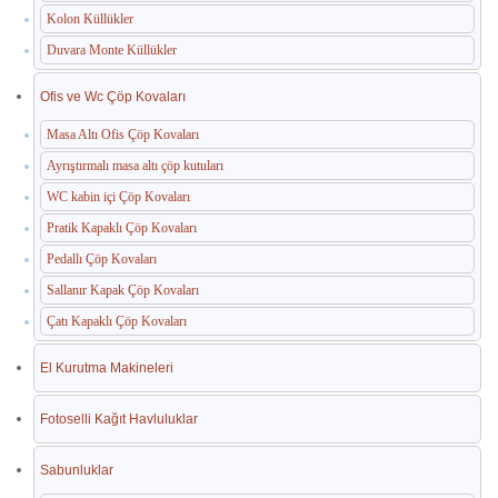
Kolon Küllükler
Duvara Monte Küllükler
Ofis ve Wc Çöp Kovaları
Masa Altı Ofis Çöp Kovaları
Ayrıştırmalı masa altı çöp kutuları
WC kabin içi Çöp Kovaları
Pratik Kapaklı Çöp Kovaları
Pedallı Çöp Kovaları
Sallanır Kapak Çöp Kovaları
Çatı Kapaklı Çöp Kovaları
El Kurutma Makineleri
Fotoselli Kağıt Havluluklar
Sabunluklar