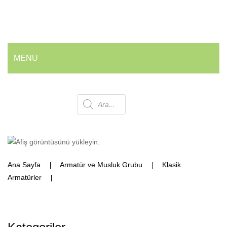
MENU
ANA SAYFA
Products
HAKKIMIZDA
ÜRÜNLERIMIZ
search
💰 En İyi Fiyatlarla
Ana Sayfa
Armatür ve Musluk Grubu
Klasik
Armatür ve Musluk Grubu
Armatürler
Uzun Musluk
Geri Dönüşüm Kovaları
Ofis ve Wc Çöp Kovaları