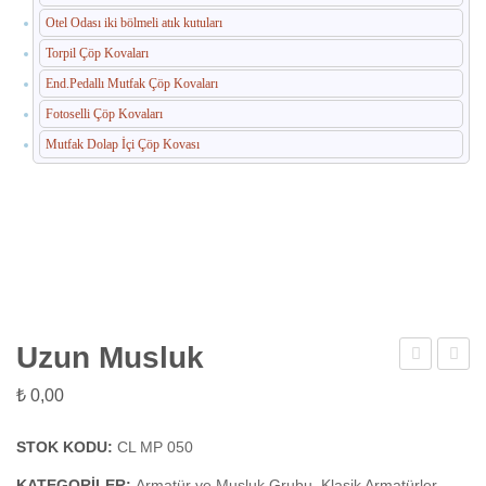
Otel Odası iki bölmeli atık kutuları
Torpil Çöp Kovaları
End.Pedallı Mutfak Çöp Kovaları
Fotoselli Çöp Kovaları
Mutfak Dolap İçi Çöp Kovası
Uzun Musluk
Tekli
Muslu
₺
0,00
Evye
Bataryası
STOK KODU:
CL MP 050
(Mix
KATEGORILER:
Armatür ve Musluk Grubu
,
Klasik Armatürler