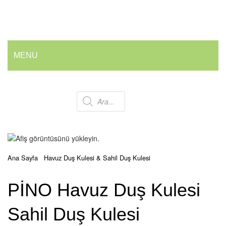
MENU
ANA SAYFA
Products
HAKKIMIZDA
ÜRÜNLERIMIZ
search
💰 En İyi Fiyatlarla
Ana Sayfa
/
Havuz Duş Kulesi & Sahil Duş Kulesi
/
PİNO Havuz Duş
Armatür ve Musluk Grubu
Kulesi Sahil Duş Kulesi
PİNO Havuz Duş Kulesi
Geri Dönüşüm Kovaları
Ofis ve Wc Çöp Kovaları
Sahil Duş Kulesi
İç Mekan Çöp Kovaları