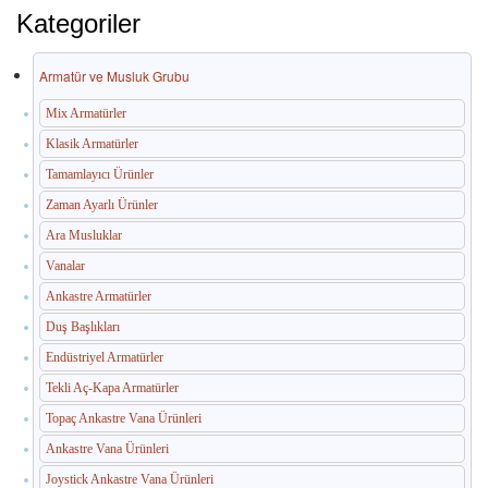
Kategoriler
Dış Mekan Çöp Kovaları
Armatür ve Musluk Grubu
Küllükler ve Sigara Atık Üniteleri
Mix Armatürler
El Kurutma Makineleri
Klasik Armatürler
🔐 En Güvenilir Adres
Tamamlayıcı Ürünler
Zaman Ayarlı Ürünler
Fotoselli Kağıt Havluluklar
Ara Musluklar
Sabunluklar
Vanalar
Ankastre Armatürler
Otel Ekipmanları
Duş Başlıkları
Umumi Wc ve Banyo Ekipmanları
Endüstriyel Armatürler
Tekli Aç-Kapa Armatürler
Havuz Duş Kulesi & Sahil Duş Kulesi
Topaç Ankastre Vana Ürünleri
Açık Alan Su Çeşmesi(Sebil)
Ankastre Vana Ürünleri
Medikal Ekipmanlar
Joystick Ankastre Vana Ürünleri