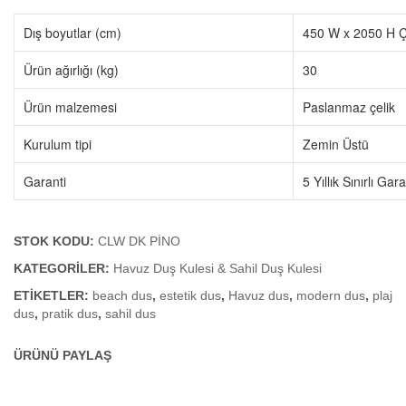
Kulesi
Kulesi
Sahil
Sahil
Dış boyutlar (cm)
450 W x 2050 H 
Duş
Duş
Ürün ağırlığı (kg)
30
Kulesi
Kulesi
Ürün malzemesi
Paslanmaz çelik
Kurulum tipi
Zemin Üstü
Garanti
5 Yıllık Sınırlı Gara
STOK KODU:
CLW DK PİNO
KATEGORILER:
Havuz Duş Kulesi & Sahil Duş Kulesi
ETIKETLER:
beach dus
,
estetik dus
,
Havuz dus
,
modern dus
,
plaj
dus
,
pratik dus
,
sahil dus
ÜRÜNÜ PAYLAŞ