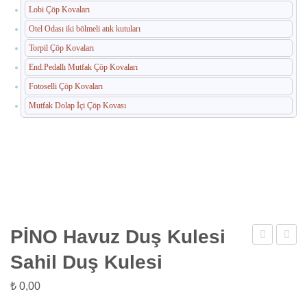
Lobi Çöp Kovaları
Otel Odası iki bölmeli atık kutuları
Torpil Çöp Kovaları
End.Pedallı Mutfak Çöp Kovaları
Fotoselli Çöp Kovaları
Mutfak Dolap İçi Çöp Kovası
PİNO Havuz Duş Kulesi
GÖVDE
SİYAH
Sahil Duş Kulesi
Havuz
Havuz
₺
0,00
Duş
Duş