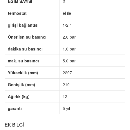
EĞİM SAYISI
2
termostat
el ile
girişi bağlantısı
1/2 “
Önerilen su basıncı
2,0 bar
dakika su basıncı
1,0 bar
mak. su basıncı
5.0 bar
Yükseklik (mm)
2297
Genişlik (mm)
210
Ağırlık (kg)
12
garanti
5 yıl
EK BILGI