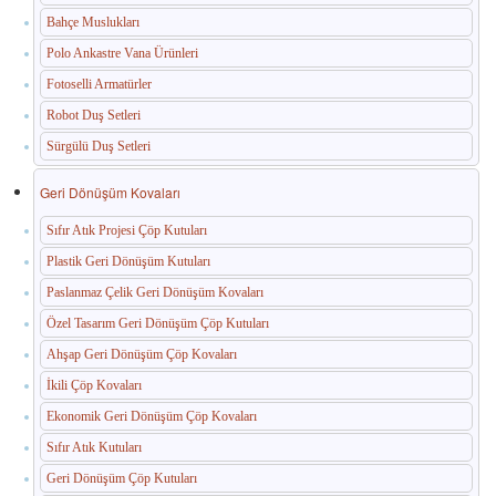
Bahçe Muslukları
Paslanmaz Havuz Ekipmanları
Polo Ankastre Vana Ürünleri
🛒 TEKLIF SEPETIM
Fotoselli Armatürler
Robot Duş Setleri
İLETIŞIM
Sürgülü Duş Setleri
Geri Dönüşüm Kovaları
Sıfır Atık Projesi Çöp Kutuları
Plastik Geri Dönüşüm Kutuları
Paslanmaz Çelik Geri Dönüşüm Kovaları
Özel Tasarım Geri Dönüşüm Çöp Kutuları
Ahşap Geri Dönüşüm Çöp Kovaları
İkili Çöp Kovaları
Ekonomik Geri Dönüşüm Çöp Kovaları
Sıfır Atık Kutuları
Geri Dönüşüm Çöp Kutuları