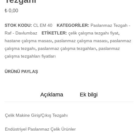
Sırt
Çıkış
₺
0,00
Parçası
Tezgah
(Perfo
STOK KODU:
CL EM 40
KATEGORILER:
Paslanmaz Tezgah -
Taban
Raf - Davlumbaz
ETIKETLER:
çelik çalışma tezgahı fiyat
,
Raflı)
hastane çalışma masası
,
paslanmaz çalışma masası
,
paslanmaz
çalışma tezgahı
,
paslanmaz çalışma tezgahları
,
paslanmaz
çalışma tezgahları fiyatları
ÜRÜNÜ PAYLAŞ
Açıklama
Ek bilgi
Çelik Makine Giriş/Çıkış Tezgahı
Endüstriyel Paslanmaz Çelik Ürünler