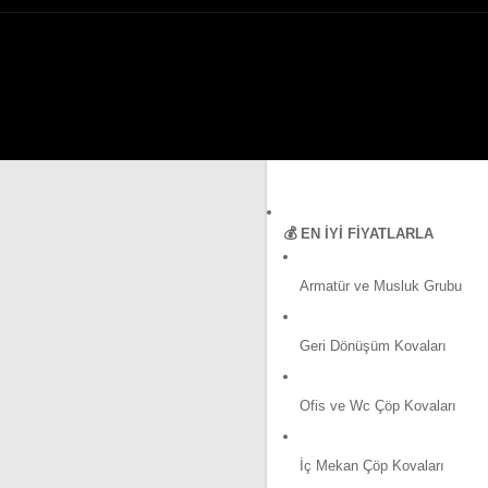
💰 EN İYI FIYATLARLA
Armatür ve Musluk Grubu
Geri Dönüşüm Kovaları
Ofis ve Wc Çöp Kovaları
İç Mekan Çöp Kovaları