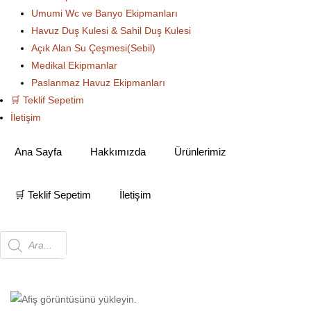
Umumi Wc ve Banyo Ekipmanları
Havuz Duş Kulesi & Sahil Duş Kulesi
Açık Alan Su Çeşmesi(Sebil)
Medikal Ekipmanlar
Paslanmaz Havuz Ekipmanları
🛒 Teklif Sepetim
İletişim
Ana Sayfa
Hakkımızda
Ürünlerimiz
🛒 Teklif Sepetim
İletişim
Products
Ana Sayfa
Otel Ekipmanları
Paslanmaz
Tezgah - Raf - Davlumbaz
Makine Giriş/Çıkış
search
Tezgahı