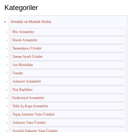
İç Mekan Çöp Kovaları
Kategoriler
Dış Mekan Çöp Kovaları
Armatür ve Musluk Grubu
Küllükler ve Sigara Atık Üniteleri
Mix Armatürler
El Kurutma Makineleri
Klasik Armatürler
🔐 En Güvenilir Adres
Tamamlayıcı Ürünler
Zaman Ayarlı Ürünler
Fotoselli Kağıt Havluluklar
Ara Musluklar
Sabunluklar
Vanalar
Ankastre Armatürler
Otel Ekipmanları
Duş Başlıkları
Umumi Wc ve Banyo Ekipmanları
Endüstriyel Armatürler
Tekli Aç-Kapa Armatürler
Havuz Duş Kulesi & Sahil Duş Kulesi
Topaç Ankastre Vana Ürünleri
Açık Alan Su Çeşmesi(Sebil)
Ankastre Vana Ürünleri
Medikal Ekipmanlar
Joystick Ankastre Vana Ürünleri