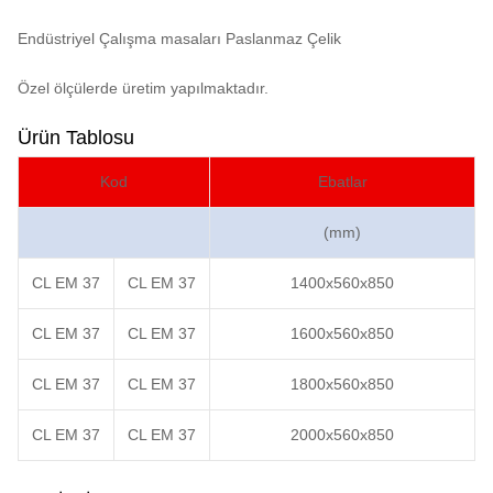
Endüstriyel Çalışma masaları Paslanmaz Çelik
Özel ölçülerde üretim yapılmaktadır.
Ürün Tablosu
Kod
Ebatlar
(mm)
CL EM 37
CL EM 37
1400x560x850
CL EM 37
CL EM 37
1600x560x850
CL EM 37
CL EM 37
1800x560x850
CL EM 37
CL EM 37
2000x560x850