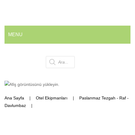
MENU
ANA SAYFA
Products
HAKKIMIZDA
ÜRÜNLERIMIZ
search
💰 En İyi Fiyatlarla
Ana Sayfa
Otel Ekipmanları
Paslanmaz Tezgah - Raf -
Armatür ve Musluk Grubu
Davlumbaz
Makine Giriş Evyesi (Çift Küvetli-Perfore Taban
Geri Dönüşüm Kovaları
Raflı)
Ofis ve Wc Çöp Kovaları