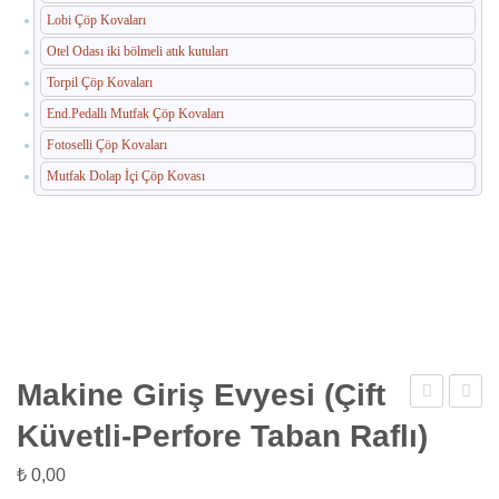
Lobi Çöp Kovaları
Otel Odası iki bölmeli atık kutuları
Torpil Çöp Kovaları
End.Pedallı Mutfak Çöp Kovaları
Fotoselli Çöp Kovaları
Mutfak Dolap İçi Çöp Kovası
Makine Giriş Evyesi (Çift
Giriş
Giriş
Küvetli-Perfore Taban Raflı)
Evyesi
Evyes
₺
0,00
(Tek
(Çift