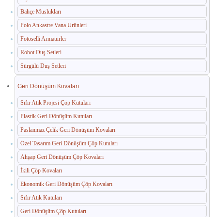
Bahçe Muslukları
Paslanmaz Havuz Ekipmanları
Polo Ankastre Vana Ürünleri
🛒 TEKLIF SEPETIM
Fotoselli Armatürler
Robot Duş Setleri
İLETIŞIM
Sürgülü Duş Setleri
Geri Dönüşüm Kovaları
Sıfır Atık Projesi Çöp Kutuları
Plastik Geri Dönüşüm Kutuları
Paslanmaz Çelik Geri Dönüşüm Kovaları
Özel Tasarım Geri Dönüşüm Çöp Kutuları
Ahşap Geri Dönüşüm Çöp Kovaları
İkili Çöp Kovaları
Ekonomik Geri Dönüşüm Çöp Kovaları
Sıfır Atık Kutuları
Geri Dönüşüm Çöp Kutuları