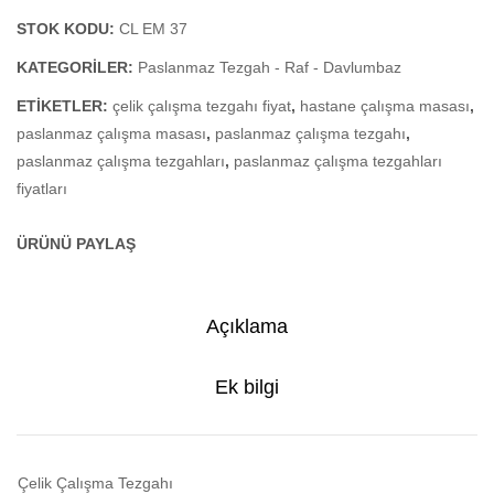
Küvetli-
Küvetli
STOK KODU:
CL EM 37
Perfore
KATEGORILER:
Paslanmaz Tezgah - Raf - Davlumbaz
Taban
ETIKETLER:
çelik çalışma tezgahı fiyat
,
hastane çalışma masası
,
Raflı)
paslanmaz çalışma masası
,
paslanmaz çalışma tezgahı
,
paslanmaz çalışma tezgahları
,
paslanmaz çalışma tezgahları
fiyatları
ÜRÜNÜ PAYLAŞ
Açıklama
Ek bilgi
Çelik Çalışma Tezgahı