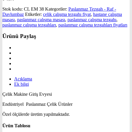
Stok kodu:
CL EM 38
Kategoriler:
Paslanmaz Tezgah - Raf -
Davlumbaz
Etiketler:
çelik çalışma tezgahı fiyat
,
hastane çalışma
masası
,
paslanmaz çalışma masası
,
paslanmaz çalışma tezgahı
,
paslanmaz çalışma tezgahları
,
paslanmaz çalışma tezgahları fiyatları
Ürünü Paylaş
Açıklama
Ek bilgi
Çelik Makine Giriş Evyesi
Endüstriyel Paslanmaz Çelik Ürünler
Özel ölçülerde üretim yapılmaktadır.
Ürün Tablosu