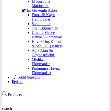
El Kurutma
Makineleri
🔐 En Güvenilir Adres
Fotoselli Kağıt
Havluluklar
Sabunluklar
Otel Ekipmanları
Umumi Wc ve
Banyo Ekipmanları
Havuz Duş Kulesi
& Sahil Duş Kulesi
Açık Alan Su
Çeşmesi(Sebil)
Medikal
Ekipmanlar
Paslanmaz Havuz
Ekipmanları
🛒 Teklif Sepetim
İletişim
Products
search