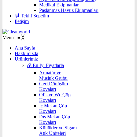
Medikal Ekipmanlar
Paslanmaz Havuz Ekipmanları
🛒 Teklif Sepetim
İletişim
Menu
≡
╳
Ana Sayfa
Hakkımızda
Ürünlerimiz
💰 En İyi Fiyatlarla
Armatür ve
Musluk Grubu
Geri Dönüşüm
Kovaları
Ofis ve Wc Çöp
Kovaları
İç Mekan Çöp
Kovaları
Dış Mekan Çöp
Kovaları
Küllükler ve Sigara
Atık Üniteleri