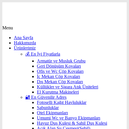
Menu
Ana Sayfa
Hakkımızda
Ürünlerimiz
💰 En İyi Fiyatlarla
Armatür ve Musluk Grubu
Geri Dönüşüm Kovaları
Ofis ve Wc Çöp Kovaları
İç Mekan Çöp Kovaları
Dış Mekan Çöp Kovaları
Küllükler ve Sigara Atık Üniteleri
El Kurutma Makineleri
🔐 En Güvenilir Adres
Fotoselli Kağıt Havluluklar
Sabunluklar
Otel Ekipmanları
Umumi Wc ve Banyo Ekipmanları
Havuz Duş Kulesi & Sahil Duş Kulesi
Açık Alan Su Çeşmesi(Sebil)