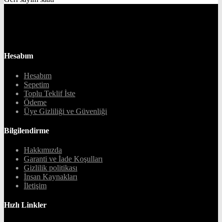
Hesabım
Hesabım
Sepetim
Toplu Teklif İste
Ödeme
Üye Gizliliği ve Güvenliği
Bilgilendirme
Hakkımızda
Garanti ve İade Koşulları
Gizlilik politikası
İnsan Kaynakları
İletişim
Hızlı Linkler