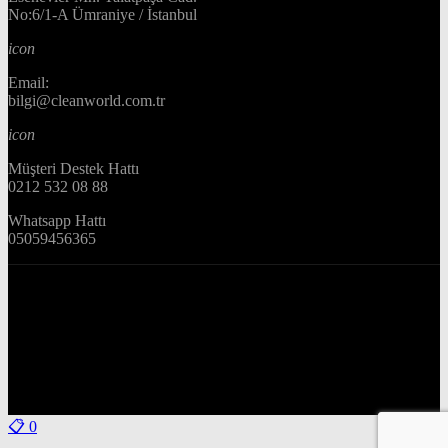
No:6/1-A Ümraniye / İstanbul
icon
Email:
bilgi@cleanworld.com.tr
icon
Müşteri Destek Hattı
0212 532 08 88
Whatsapp Hattı
05059456365
📋
0