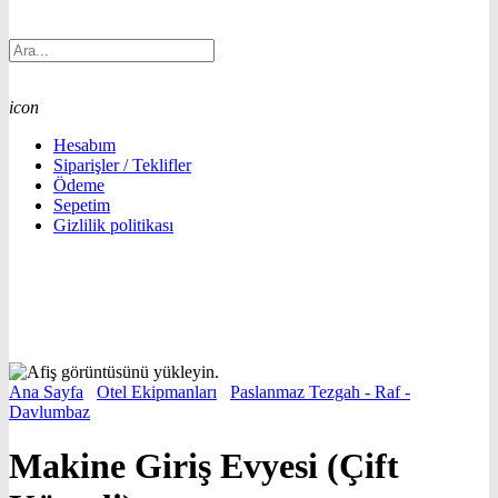
icon
Hesabım
Siparişler / Teklifler
Ödeme
Sepetim
Gizlilik politikası
Ana Sayfa
/
Otel Ekipmanları
/
Paslanmaz Tezgah - Raf -
Davlumbaz
/
Makine Giriş Evyesi (Çift Küvetli)
Makine Giriş Evyesi (Çift